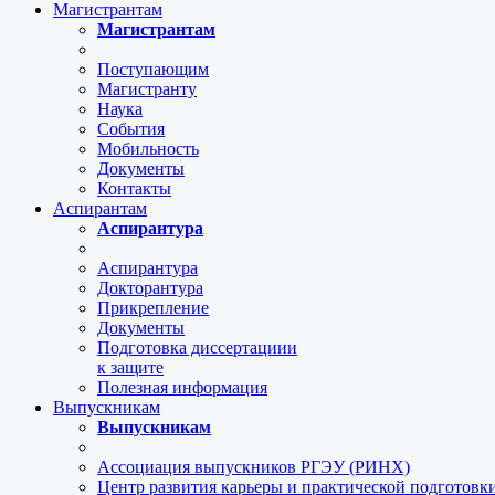
Магистрантам
Магистрантам
Поступающим
Магистранту
Наука
События
Мобильность
Документы
Контакты
Аспирантам
Аспирантура
Аспирантура
Докторантура
Прикрепление
Документы
Подготовка диссертациии
к защите
Полезная информация
Выпускникам
Выпускникам
Ассоциация выпускников РГЭУ (РИНХ)
Центр развития карьеры и практической подготов