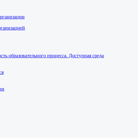
организации
рганизацией
ть образовательного процесса. Доступная среда
ся
ии