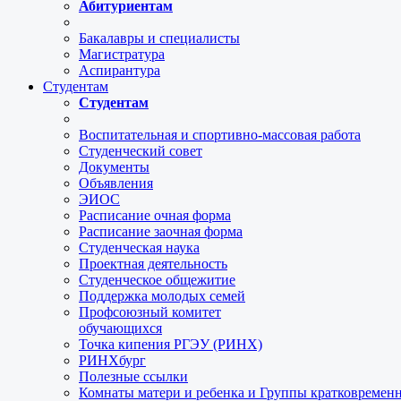
Абитуриентам
Бакалавры и специалисты
Магистратура
Аспирантура
Студентам
Студентам
Воспитательная и спортивно-массовая работа
Студенческий совет
Документы
Объявления
ЭИОС
Расписание очная форма
Расписание заочная форма
Студенческая наука
Проектная деятельность
Студенческое общежитие
Поддержка молодых семей
Профсоюзный комитет
обучающихся
Точка кипения РГЭУ (РИНХ)
РИНХбург
Полезные ссылки
Комнаты матери и ребенка и Группы кратковремен