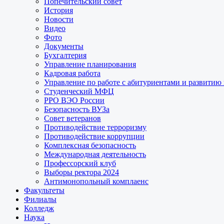
Попечительский совет
История
Новости
Видео
Фото
Документы
Бухгалтерия
Управление планирования
Кадровая работа
Управление по работе с абитуриентами и развитию
Студенческий МФЦ
РРО ВЭО России
Безопасность ВУЗа
Совет ветеранов
Противодействие терроризму
Противодействие коррупции
Комплексная безопасность
Международная деятельность
Профессорский клуб
Выборы ректора 2024
Антимонопольный комплаенс
Факультеты
Филиалы
Колледж
Наука