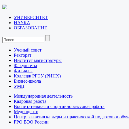
УНИВЕРСИТЕТ
НАУКА
ОБРАЗОВАНИЕ
Ученый совет
Ректорат
Институт магистратуры
Факультеты
Филиалы
Колледж РГЭУ (РИНХ)
Бизнес-школа
УМЦ
Международная деятельность
Кадровая работа
Воспитательная и спортивно-массовая работа
Медиацентр
Центр развития карьеры и практической подготовки обу
РРО ВЭО России