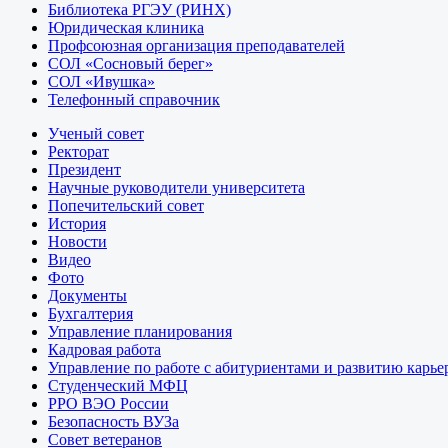
Библиотека РГЭУ (РИНХ)
Юридическая клиника
Профсоюзная организация преподавателей
СОЛ «Сосновый берег»
СОЛ «Ивушка»
Телефонный справочник
Ученый совет
Ректорат
Президент
Научные руководители университета
Попечительский совет
История
Новости
Видео
Фото
Документы
Бухгалтерия
Управление планирования
Кадровая работа
Управление по работе с абитуриентами и развитию карье
Студенческий МФЦ
РРО ВЭО России
Безопасность ВУЗа
Совет ветеранов