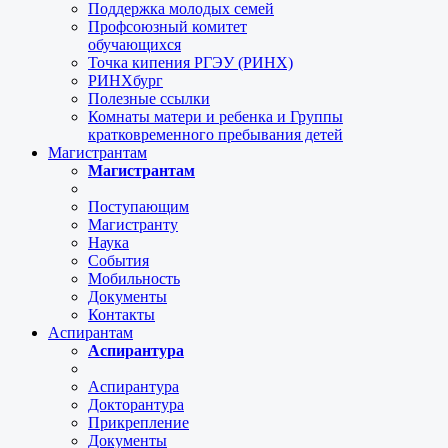
Поддержка молодых семей
Профсоюзный комитет
обучающихся
Точка кипения РГЭУ (РИНХ)
РИНХбург
Полезные ссылки
Комнаты матери и ребенка и Группы
кратковременного пребывания детей
Магистрантам
Магистрантам
Поступающим
Магистранту
Наука
События
Мобильность
Документы
Контакты
Аспирантам
Аспирантура
Аспирантура
Докторантура
Прикрепление
Документы