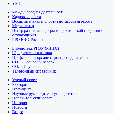
УМЦ
Международная деятельность
Кадровая работа
Воспитательная и спортивно-массовая работа
Медиацентр
Центр развития карьеры и практической подготовки
обучающихся
РРО ВЭО России
Библиотека РГЭУ (РИНХ)
Юридическая клиника
Профсоюзная организация преподавателей
СОЛ «Сосновый берег»
СОЛ «Ивушка»
Телефонный справочник
Ученый совет
Ректорат
Президент
Научные руководители университета
Попечительский совет
История
Новости
Видео