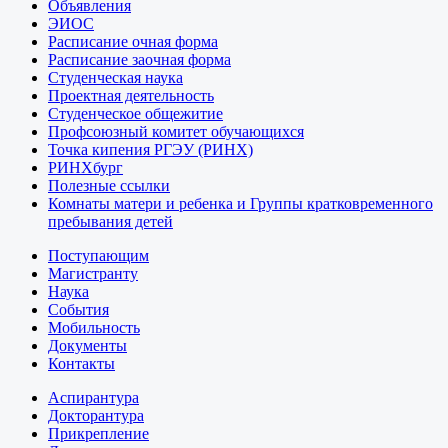
Объявления
ЭИОС
Расписание очная форма
Расписание заочная форма
Студенческая наука
Проектная деятельность
Студенческое общежитие
Профсоюзный комитет обучающихся
Точка кипения РГЭУ (РИНХ)
РИНХбург
Полезные ссылки
Комнаты матери и ребенка и Группы кратковременного
пребывания детей
Поступающим
Магистранту
Наука
События
Мобильность
Документы
Контакты
Аспирантура
Докторантура
Прикрепление