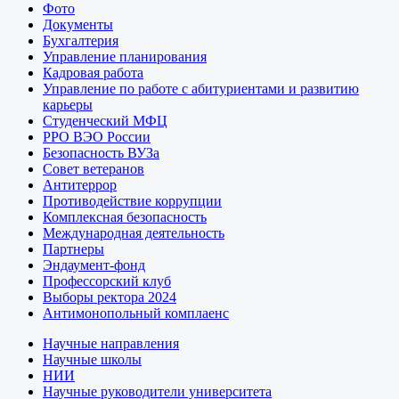
Фото
Документы
Бухгалтерия
Управление планирования
Кадровая работа
Управление по работе с абитуриентами и развитию
карьеры
Студенческий МФЦ
РРО ВЭО России
Безопасность ВУЗа
Совет ветеранов
Антитеррор
Противодействие коррупции
Комплексная безопасность
Международная деятельность
Партнеры
Эндаумент-фонд
Профессорский клуб
Выборы ректора 2024
Антимонопольный комплаенс
Научные направления
Научные школы
НИИ
Научные руководители университета