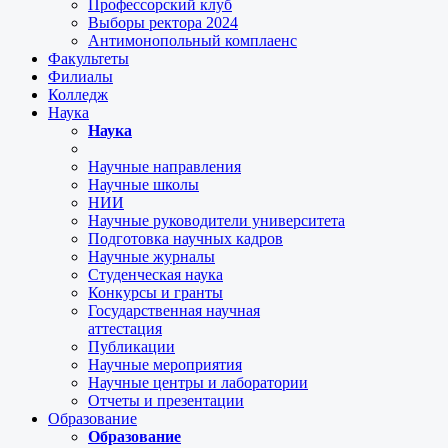
Профессорский клуб
Выборы ректора 2024
Антимонопольный комплаенс
Факультеты
Филиалы
Колледж
Наука
Наука
Научные направления
Научные школы
НИИ
Научные руководители университета
Подготовка научных кадров
Научные журналы
Студенческая наука
Конкурсы и гранты
Государственная научная
аттестация
Публикации
Научные мероприятия
Научные центры и лаборатории
Отчеты и презентации
Образование
Образование