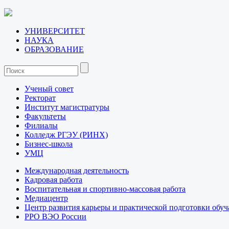
УНИВЕРСИТЕТ
НАУКА
ОБРАЗОВАНИЕ
Ученый совет
Ректорат
Институт магистратуры
Факультеты
Филиалы
Колледж РГЭУ (РИНХ)
Бизнес-школа
УМЦ
Международная деятельность
Кадровая работа
Воспитательная и спортивно-массовая работа
Медиацентр
Центр развития карьеры и практической подготовки обу
РРО ВЭО России