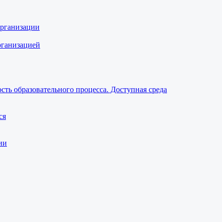
организации
рганизацией
ть образовательного процесса. Доступная среда
ся
ии