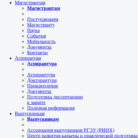
Магистрантам
Магистрантам
Поступающим
Магистранту
Наука
События
Мобильность
Документы
Контакты
Аспирантам
Аспирантура
Аспирантура
Докторантура
Прикрепление
Документы
Подготовка диссертациии
к защите
Полезная информация
Выпускникам
Выпускникам
Ассоциация выпускников РГЭУ (РИНХ)
Центр развития карьеры и практической подготов