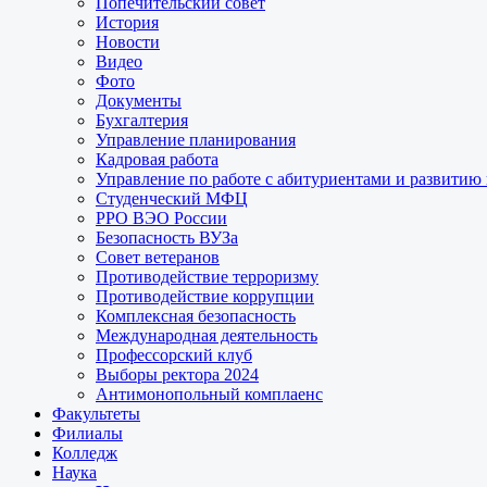
Попечительский совет
История
Новости
Видео
Фото
Документы
Бухгалтерия
Управление планирования
Кадровая работа
Управление по работе с абитуриентами и развитию
Студенческий МФЦ
РРО ВЭО России
Безопасность ВУЗа
Совет ветеранов
Противодействие терроризму
Противодействие коррупции
Комплексная безопасность
Международная деятельность
Профессорский клуб
Выборы ректора 2024
Антимонопольный комплаенс
Факультеты
Филиалы
Колледж
Наука