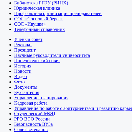
Библиотека РГЭУ (РИНХ)
Юридическая клиника
Профсоюзная организация преподавателей
СОЛ «Сосновый берег»
СОЛ «Ивушка»
Телефонный справочник
Ученый совет
Ректорат
Президент
Научные руководители университета
Попечительский совет
История
Новости
Видео
Фото
Документы
Бухгалтерия
Управление планирования
Кадровая работа
Управление по работе с абитуриентами и развитию карье
Студенческий МФЦ
РРО ВЭО России
Безопасность ВУЗа
Совет ветеранов