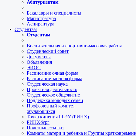
Абитуриентам
Бакалавры и специалисты
Магистратура
Аспирантура
Студентам
Студентам
Воспитательная и спортивно-массовая работа
Студенческий совет
Документы
Объявления
ЭИОС
Расписание очная форма
Расписание заочная форма
Студенческая наука
Проектная деятельность
Студенческое общежитие
Поддержка молодых семей
Профсоюзный комитет
обучающихся
Точка кипения РГЭУ (РИНХ)
РИНХбург
Полезные ссылки
Комнаты матери и ребенка и Группы кратковремен