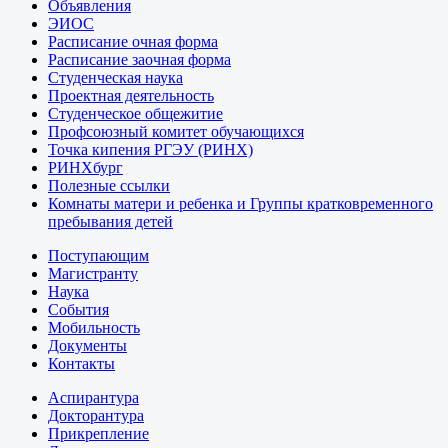
Объявления
ЭИОС
Расписание очная форма
Расписание заочная форма
Студенческая наука
Проектная деятельность
Студенческое общежитие
Профсоюзный комитет обучающихся
Точка кипения РГЭУ (РИНХ)
РИНХбург
Полезные ссылки
Комнаты матери и ребенка и Группы кратковременного
пребывания детей
Поступающим
Магистранту
Наука
События
Мобильность
Документы
Контакты
Аспирантура
Докторантура
Прикрепление