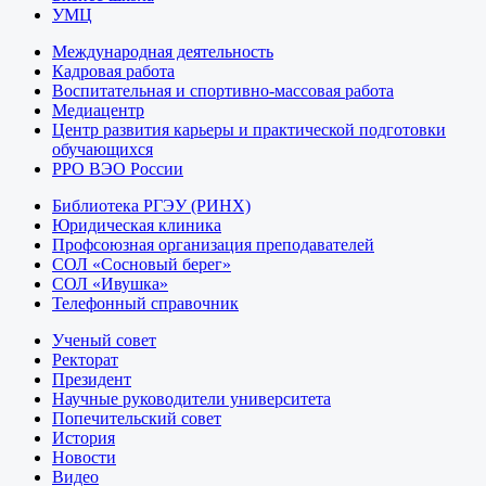
УМЦ
Международная деятельность
Кадровая работа
Воспитательная и спортивно-массовая работа
Медиацентр
Центр развития карьеры и практической подготовки
обучающихся
РРО ВЭО России
Библиотека РГЭУ (РИНХ)
Юридическая клиника
Профсоюзная организация преподавателей
СОЛ «Сосновый берег»
СОЛ «Ивушка»
Телефонный справочник
Ученый совет
Ректорат
Президент
Научные руководители университета
Попечительский совет
История
Новости
Видео