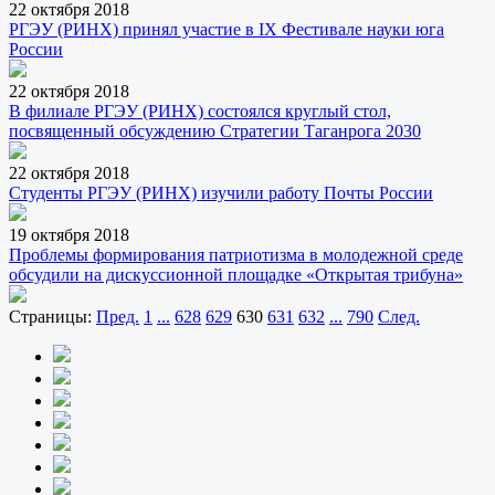
22 октября 2018
РГЭУ (РИНХ) принял участие в IX Фестивале науки юга
России
22 октября 2018
В филиале РГЭУ (РИНХ) состоялся круглый стол,
посвященный обсуждению Стратегии Таганрога 2030
22 октября 2018
Студенты РГЭУ (РИНХ) изучили работу Почты России
19 октября 2018
Проблемы формирования патриотизма в молодежной среде
обсудили на дискуссионной площадке «Открытая трибуна»
Страницы:
Пред.
1
...
628
629
630
631
632
...
790
След.