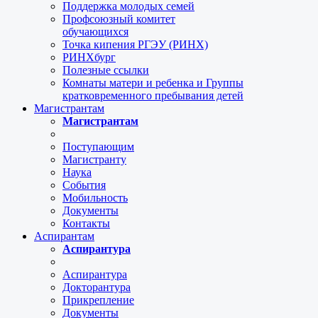
Поддержка молодых семей
Профсоюзный комитет
обучающихся
Точка кипения РГЭУ (РИНХ)
РИНХбург
Полезные ссылки
Комнаты матери и ребенка и Группы
кратковременного пребывания детей
Магистрантам
Магистрантам
Поступающим
Магистранту
Наука
События
Мобильность
Документы
Контакты
Аспирантам
Аспирантура
Аспирантура
Докторантура
Прикрепление
Документы