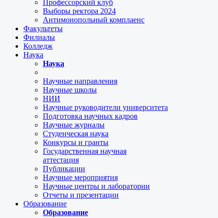
Профессорский клуб
Выборы ректора 2024
Антимонопольный комплаенс
Факультеты
Филиалы
Колледж
Наука
Наука
Научные направления
Научные школы
НИИ
Научные руководители университета
Подготовка научных кадров
Научные журналы
Студенческая наука
Конкурсы и гранты
Государственная научная
аттестация
Публикации
Научные мероприятия
Научные центры и лаборатории
Отчеты и презентации
Образование
Образование