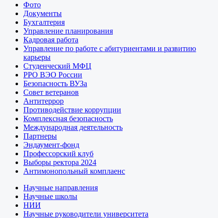
Фото
Документы
Бухгалтерия
Управление планирования
Кадровая работа
Управление по работе с абитуриентами и развитию
карьеры
Студенческий МФЦ
РРО ВЭО России
Безопасность ВУЗа
Совет ветеранов
Антитеррор
Противодействие коррупции
Комплексная безопасность
Международная деятельность
Партнеры
Эндаумент-фонд
Профессорский клуб
Выборы ректора 2024
Антимонопольный комплаенс
Научные направления
Научные школы
НИИ
Научные руководители университета