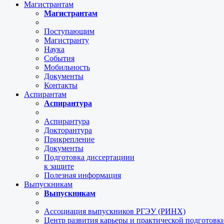
Магистрантам
Магистрантам
Поступающим
Магистранту
Наука
События
Мобильность
Документы
Контакты
Аспирантам
Аспирантура
Аспирантура
Докторантура
Прикрепление
Документы
Подготовка диссертациии
к защите
Полезная информация
Выпускникам
Выпускникам
Ассоциация выпускников РГЭУ (РИНХ)
Центр развития карьеры и практической подготов