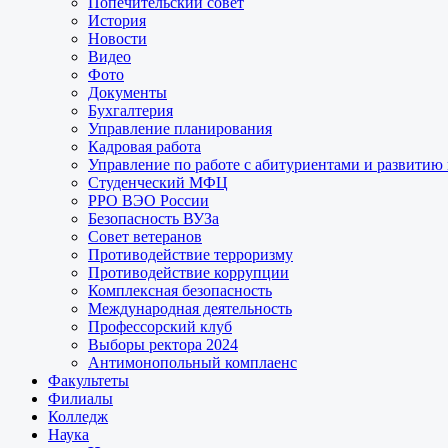
Попечительский совет
История
Новости
Видео
Фото
Документы
Бухгалтерия
Управление планирования
Кадровая работа
Управление по работе с абитуриентами и развитию
Студенческий МФЦ
РРО ВЭО России
Безопасность ВУЗа
Совет ветеранов
Противодействие терроризму
Противодействие коррупции
Комплексная безопасность
Международная деятельность
Профессорский клуб
Выборы ректора 2024
Антимонопольный комплаенс
Факультеты
Филиалы
Колледж
Наука