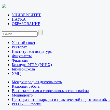
УНИВЕРСИТЕТ
НАУКА
ОБРАЗОВАНИЕ
Ученый совет
Ректорат
Институт магистратуры
Факультеты
Филиалы
Колледж РГЭУ (РИНХ)
Бизнес-школа
УМЦ
Международная деятельность
Кадровая работа
Воспитательная и спортивно-массовая работа
Медиацентр
Центр развития карьеры и практической подготовки обу
РРО ВЭО России