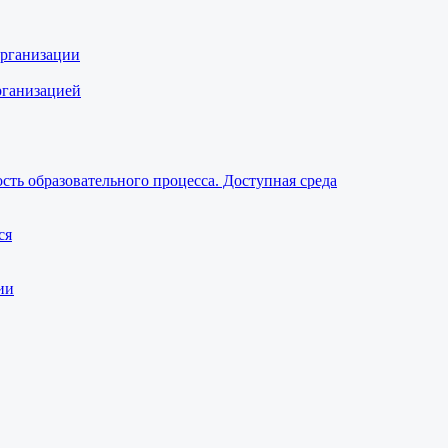
организации
рганизацией
ть образовательного процесса. Доступная среда
ся
ии