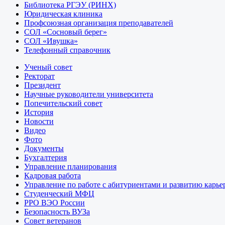
Библиотека РГЭУ (РИНХ)
Юридическая клиника
Профсоюзная организация преподавателей
СОЛ «Сосновый берег»
СОЛ «Ивушка»
Телефонный справочник
Ученый совет
Ректорат
Президент
Научные руководители университета
Попечительский совет
История
Новости
Видео
Фото
Документы
Бухгалтерия
Управление планирования
Кадровая работа
Управление по работе с абитуриентами и развитию карье
Студенческий МФЦ
РРО ВЭО России
Безопасность ВУЗа
Совет ветеранов