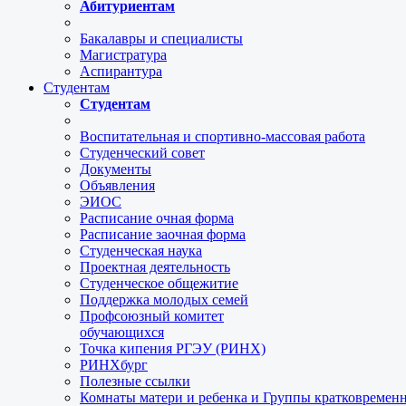
Абитуриентам
Бакалавры и специалисты
Магистратура
Аспирантура
Студентам
Студентам
Воспитательная и спортивно-массовая работа
Студенческий совет
Документы
Объявления
ЭИОС
Расписание очная форма
Расписание заочная форма
Студенческая наука
Проектная деятельность
Студенческое общежитие
Поддержка молодых семей
Профсоюзный комитет
обучающихся
Точка кипения РГЭУ (РИНХ)
РИНХбург
Полезные ссылки
Комнаты матери и ребенка и Группы кратковремен