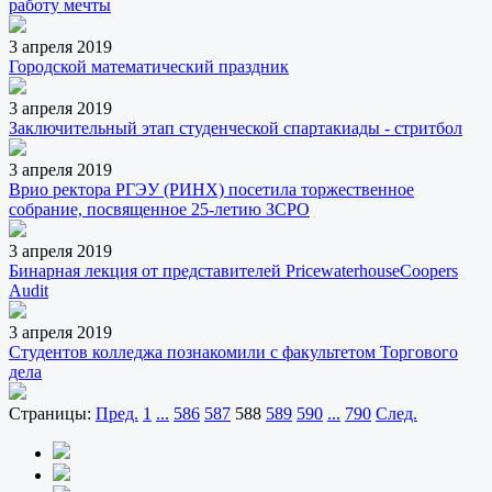
работу мечты
3 апреля 2019
Городской математический праздник
3 апреля 2019
Заключительный этап студенческой спартакиады - стритбол
3 апреля 2019
Врио ректора РГЭУ (РИНХ) посетила торжественное
собрание, посвященное 25-летию ЗСРО
3 апреля 2019
Бинарная лекция от представителей PricewaterhouseCoopers
Audit
3 апреля 2019
Студентов колледжа познакомили с факультетом Торгового
дела
Страницы:
Пред.
1
...
586
587
588
589
590
...
790
След.