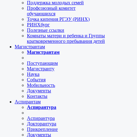
Поддержка молодых семей
Профсоюзный комитет
обучающихся
Точка кипения РГЭУ (РИНХ)
РИНХбург
Полезные ссылки
Комнаты матери и ребенка и Группы
кратковременного пребывания детей
Магистрантам
Магистрантам
Поступающим
Магистранту
Наука
События
Мобильность
Документы
Контакты
Аспирантам
Аспирантура
Аспирантура
Докторантура
Прикрепление
Документы