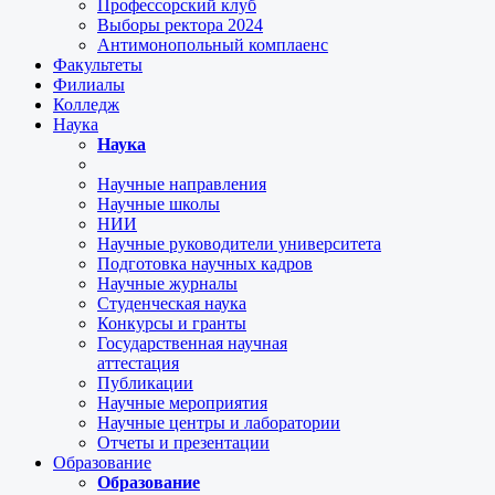
Профессорский клуб
Выборы ректора 2024
Антимонопольный комплаенс
Факультеты
Филиалы
Колледж
Наука
Наука
Научные направления
Научные школы
НИИ
Научные руководители университета
Подготовка научных кадров
Научные журналы
Студенческая наука
Конкурсы и гранты
Государственная научная
аттестация
Публикации
Научные мероприятия
Научные центры и лаборатории
Отчеты и презентации
Образование
Образование