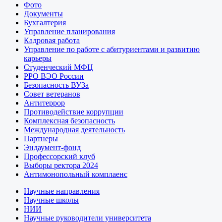
Фото
Документы
Бухгалтерия
Управление планирования
Кадровая работа
Управление по работе с абитуриентами и развитию
карьеры
Студенческий МФЦ
РРО ВЭО России
Безопасность ВУЗа
Совет ветеранов
Антитеррор
Противодействие коррупции
Комплексная безопасность
Международная деятельность
Партнеры
Эндаумент-фонд
Профессорский клуб
Выборы ректора 2024
Антимонопольный комплаенс
Научные направления
Научные школы
НИИ
Научные руководители университета