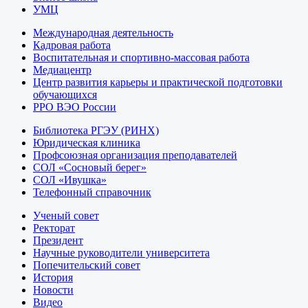
УМЦ
Международная деятельность
Кадровая работа
Воспитательная и спортивно-массовая работа
Медиацентр
Центр развития карьеры и практической подготовки
обучающихся
РРО ВЭО России
Библиотека РГЭУ (РИНХ)
Юридическая клиника
Профсоюзная организация преподавателей
СОЛ «Сосновый берег»
СОЛ «Ивушка»
Телефонный справочник
Ученый совет
Ректорат
Президент
Научные руководители университета
Попечительский совет
История
Новости
Видео