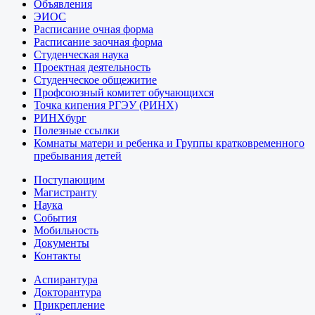
Объявления
ЭИОС
Расписание очная форма
Расписание заочная форма
Студенческая наука
Проектная деятельность
Студенческое общежитие
Профсоюзный комитет обучающихся
Точка кипения РГЭУ (РИНХ)
РИНХбург
Полезные ссылки
Комнаты матери и ребенка и Группы кратковременного
пребывания детей
Поступающим
Магистранту
Наука
События
Мобильность
Документы
Контакты
Аспирантура
Докторантура
Прикрепление