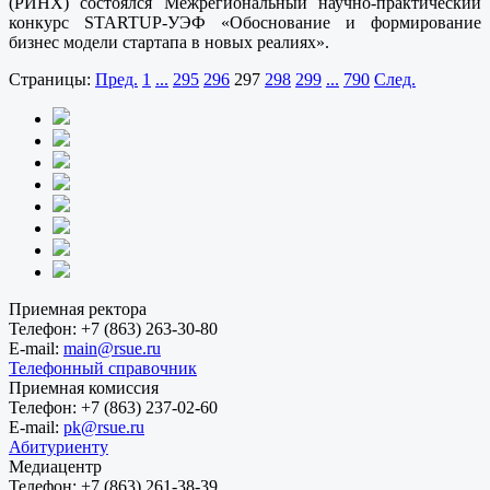
(РИНХ) состоялся Межрегиональный научно-практический
конкурс STARTUP-УЭФ «Обоснование и формирование
бизнес модели стартапа в новых реалиях».
Страницы:
Пред.
1
...
295
296
297
298
299
...
790
След.
Приемная ректора
Телефон:
+7 (863) 263-30-80
E-mail:
main@rsue.ru
Телефонный справочник
Приемная комиссия
Телефон:
+7 (863) 237-02-60
E-mail:
pk@rsue.ru
Абитуриенту
Медиацентр
Телефон:
+7 (863) 261-38-39