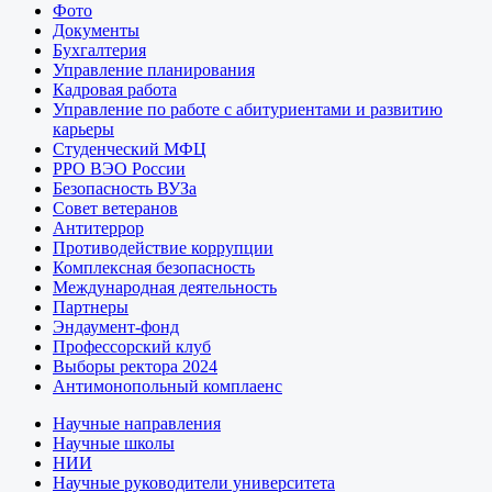
Фото
Документы
Бухгалтерия
Управление планирования
Кадровая работа
Управление по работе с абитуриентами и развитию
карьеры
Студенческий МФЦ
РРО ВЭО России
Безопасность ВУЗа
Совет ветеранов
Антитеррор
Противодействие коррупции
Комплексная безопасность
Международная деятельность
Партнеры
Эндаумент-фонд
Профессорский клуб
Выборы ректора 2024
Антимонопольный комплаенс
Научные направления
Научные школы
НИИ
Научные руководители университета