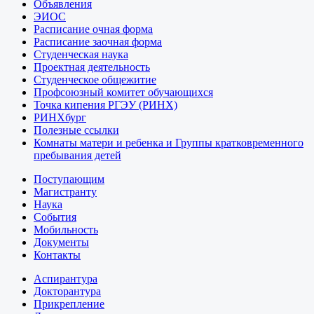
Объявления
ЭИОС
Расписание очная форма
Расписание заочная форма
Студенческая наука
Проектная деятельность
Студенческое общежитие
Профсоюзный комитет обучающихся
Точка кипения РГЭУ (РИНХ)
РИНХбург
Полезные ссылки
Комнаты матери и ребенка и Группы кратковременного
пребывания детей
Поступающим
Магистранту
Наука
События
Мобильность
Документы
Контакты
Аспирантура
Докторантура
Прикрепление