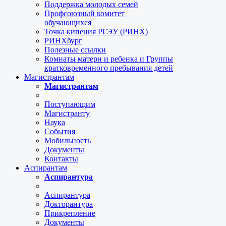
Поддержка молодых семей
Профсоюзный комитет
обучающихся
Точка кипения РГЭУ (РИНХ)
РИНХбург
Полезные ссылки
Комнаты матери и ребенка и Группы
кратковременного пребывания детей
Магистрантам
Магистрантам
Поступающим
Магистранту
Наука
События
Мобильность
Документы
Контакты
Аспирантам
Аспирантура
Аспирантура
Докторантура
Прикрепление
Документы