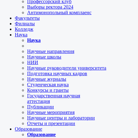
Профессорский клуб
Выборы ректора 2024
Антимонопольный комплаенс
Факультеты
Филиалы
Колледж
Наука
Наука
Научные направления
Научные школы
НИИ
Научные руководители университета
Подготовка научных кадров
Научные журналы
Студенческая наука
Конкурсы и гранты
Государственная научная
аттестация
Публикации
Научные мероприятия
Научные центры и лаборатории
Отчеты и презентации
Образование
Образование