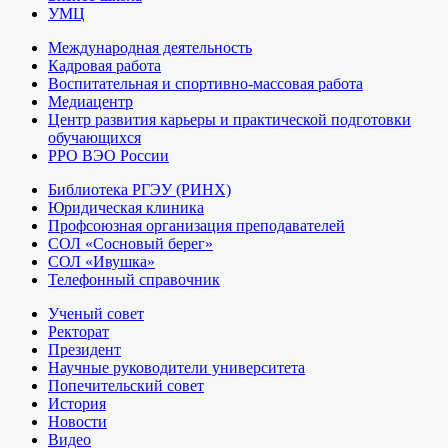
УМЦ
Международная деятельность
Кадровая работа
Воспитательная и спортивно-массовая работа
Медиацентр
Центр развития карьеры и практической подготовки
обучающихся
РРО ВЭО России
Библиотека РГЭУ (РИНХ)
Юридическая клиника
Профсоюзная организация преподавателей
СОЛ «Сосновый берег»
СОЛ «Ивушка»
Телефонный справочник
Ученый совет
Ректорат
Президент
Научные руководители университета
Попечительский совет
История
Новости
Видео