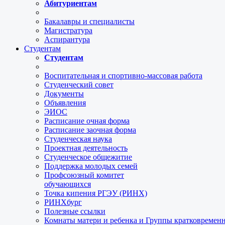
Абитуриентам
Бакалавры и специалисты
Магистратура
Аспирантура
Студентам
Студентам
Воспитательная и спортивно-массовая работа
Студенческий совет
Документы
Объявления
ЭИОС
Расписание очная форма
Расписание заочная форма
Студенческая наука
Проектная деятельность
Студенческое общежитие
Поддержка молодых семей
Профсоюзный комитет
обучающихся
Точка кипения РГЭУ (РИНХ)
РИНХбург
Полезные ссылки
Комнаты матери и ребенка и Группы кратковремен