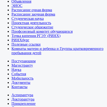
Объявления
ЭИОС
Расписание очная форма
Расписание заочная форма
Студенческая наука
Проектная деятельность
Студенческое общежитие
Профсоюзный комитет обучающихся
Точка кипения РГЭУ (РИНХ)
РИНХбург
Полезные ссылки
Комнаты матери и ребенка и Группы кратковременного
пребывания детей
Поступающим
Магистранту
Наука
События
Мобильность
Документы
Контакты
Аспирантура
Докторантура
Прикрепление