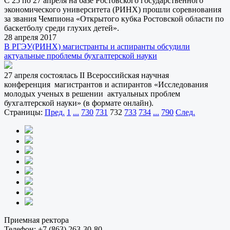
С 25 по 27 апреля на базе Ростовского государственного
экономического университета (РИНХ) прошли соревнования
за звания Чемпиона «Открытого кубка Ростовской области по
баскетболу среди глухих детей».
28 апреля 2017
В РГЭУ(РИНХ) магистранты и аспиранты обсудили
актуальные проблемы бухгалтерской науки
27 апреля состоялась II Всероссийская научная
конференция магистрантов и аспирантов «Исследования
молодых ученых в решении актуальных проблем
бухгалтерской науки» (в формате онлайн).
Страницы:
Пред.
1
...
730
731
732
733
734
...
790
След.
Приемная ректора
Телефон:
+7 (863) 263-30-80