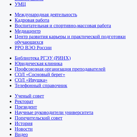
УМЦ
Международная деятельность
Кадровая работа
Воспитательная и спортивно-массовая работа
Медиацентр
Центр развития карьеры и практической подготовки
обучающихся
РРО ВЭО России
Библиотека РГЭУ (РИНХ)
Юридическая клиника
Профсоюзная организация преподавателей
СОЛ «Сосновый берег»
СОЛ «Ивушка»
Телефонный справочник
Ученый совет
Ректорат
Президент
Научные руководители университета
Попечительский совет
История
Новости
Видео