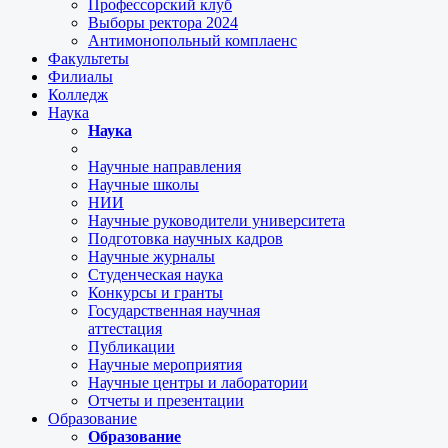
Профессорский клуб
Выборы ректора 2024
Антимонопольный комплаенс
Факультеты
Филиалы
Колледж
Наука
Наука
Научные направления
Научные школы
НИИ
Научные руководители университета
Подготовка научных кадров
Научные журналы
Студенческая наука
Конкурсы и гранты
Государственная научная
аттестация
Публикации
Научные мероприятия
Научные центры и лаборатории
Отчеты и презентации
Образование
Образование