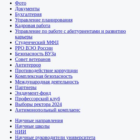
Фото
Документы
Бухгалтерия
Управление планирования
Кадровая работа
Управление по работе с абитуриентами и развитию
карьеры
Студенческий МФЦ
РРО ВЭО России
Безопасность ВУЗа
Совет ветеранов
Антитеррор
Противодействие коррупции
Комплексная безопасность
Международная деятельность
Партнеры
Эндаумент-фонд
Профессорский клуб
Выборы ректора 2024
Антимонопольный комплаенс
Научные направления
Научные школы
НИИ
Научные руководители университета