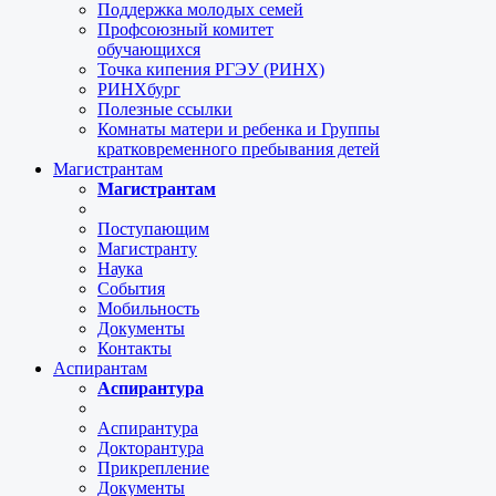
Поддержка молодых семей
Профсоюзный комитет
обучающихся
Точка кипения РГЭУ (РИНХ)
РИНХбург
Полезные ссылки
Комнаты матери и ребенка и Группы
кратковременного пребывания детей
Магистрантам
Магистрантам
Поступающим
Магистранту
Наука
События
Мобильность
Документы
Контакты
Аспирантам
Аспирантура
Аспирантура
Докторантура
Прикрепление
Документы