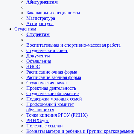
Абитуриентам
Бакалавры и специалисты
Магистратура
Аспирантура
Студентам
Студентам
Воспитательная и спортивно-массовая работа
Студенческий совет
Документы
Объявления
ЭИОС
Расписание очная форма
Расписание заочная форма
Студенческая наука
Проектная деятельность
Студенческое общежитие
Поддержка молодых семей
Профсоюзный комитет
обучающихся
Точка кипения РГЭУ (РИНХ)
РИНХбург
Полезные ссылки
Комнаты матери и ребенка и Группы кратковремен