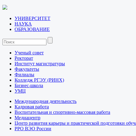
УНИВЕРСИТЕТ
НАУКА
ОБРАЗОВАНИЕ
Ученый совет
Ректорат
Институт магистратуры
Факультеты
Филиалы
Колледж РГЭУ (РИНХ)
Бизнес-школа
УМЦ
Международная деятельность
Кадровая работа
Воспитательная и спортивно-массовая работа
Медиацентр
Центр развития карьеры и практической подготовки обу
РРО ВЭО России