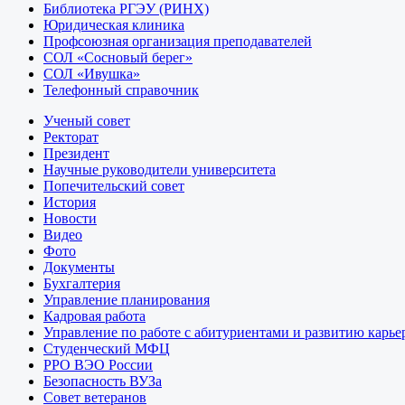
Библиотека РГЭУ (РИНХ)
Юридическая клиника
Профсоюзная организация преподавателей
СОЛ «Сосновый берег»
СОЛ «Ивушка»
Телефонный справочник
Ученый совет
Ректорат
Президент
Научные руководители университета
Попечительский совет
История
Новости
Видео
Фото
Документы
Бухгалтерия
Управление планирования
Кадровая работа
Управление по работе с абитуриентами и развитию карье
Студенческий МФЦ
РРО ВЭО России
Безопасность ВУЗа
Совет ветеранов