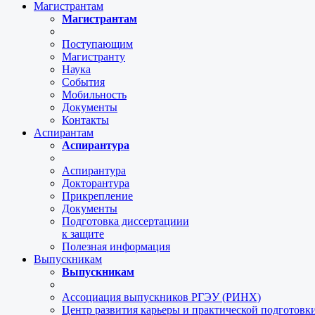
Магистрантам
Магистрантам
Поступающим
Магистранту
Наука
События
Мобильность
Документы
Контакты
Аспирантам
Аспирантура
Аспирантура
Докторантура
Прикрепление
Документы
Подготовка диссертациии
к защите
Полезная информация
Выпускникам
Выпускникам
Ассоциация выпускников РГЭУ (РИНХ)
Центр развития карьеры и практической подготов