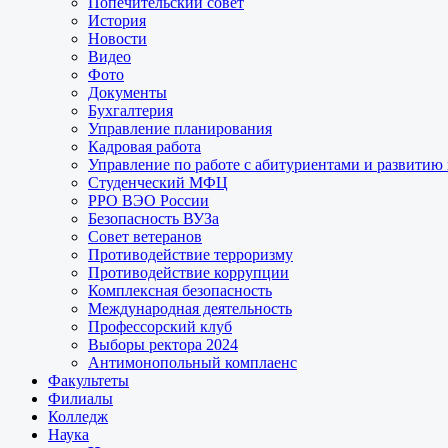
Попечительский совет
История
Новости
Видео
Фото
Документы
Бухгалтерия
Управление планирования
Кадровая работа
Управление по работе с абитуриентами и развитию
Студенческий МФЦ
РРО ВЭО России
Безопасность ВУЗа
Совет ветеранов
Противодействие терроризму
Противодействие коррупции
Комплексная безопасность
Международная деятельность
Профессорский клуб
Выборы ректора 2024
Антимонопольный комплаенс
Факультеты
Филиалы
Колледж
Наука