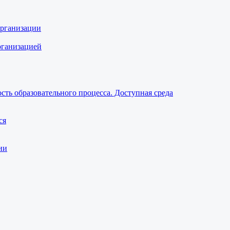
организации
рганизацией
ть образовательного процесса. Доступная среда
ся
ии