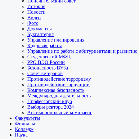
Попечительский совет
История
Новости
Видео
Фото
Документы
Бухгалтерия
Управление планирования
Кадровая работа
Управление по работе с абитуриентами и развитию
Студенческий МФЦ
РРО ВЭО России
Безопасность ВУЗа
Совет ветеранов
Противодействие терроризму
Противодействие коррупции
Комплексная безопасность
Международная деятельность
Профессорский клуб
Выборы ректора 2024
Антимонопольный комплаенс
Факультеты
Филиалы
Колледж
Наука