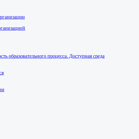
организации
рганизацией
ть образовательного процесса. Доступная среда
ся
ии