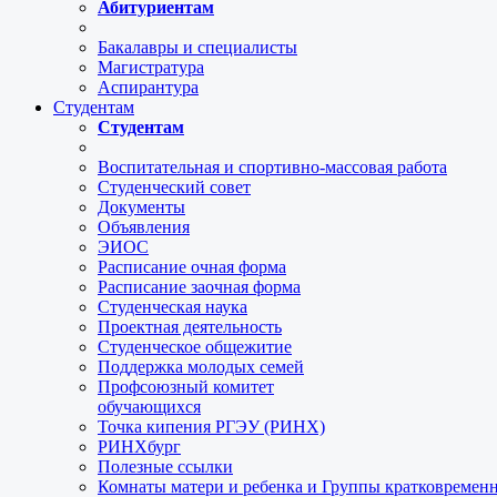
Абитуриентам
Бакалавры и специалисты
Магистратура
Аспирантура
Студентам
Студентам
Воспитательная и спортивно-массовая работа
Студенческий совет
Документы
Объявления
ЭИОС
Расписание очная форма
Расписание заочная форма
Студенческая наука
Проектная деятельность
Студенческое общежитие
Поддержка молодых семей
Профсоюзный комитет
обучающихся
Точка кипения РГЭУ (РИНХ)
РИНХбург
Полезные ссылки
Комнаты матери и ребенка и Группы кратковремен