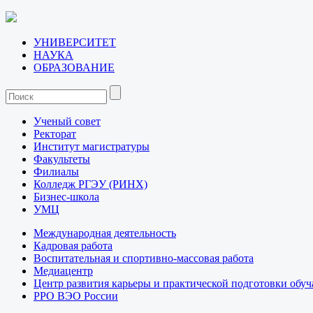
УНИВЕРСИТЕТ
НАУКА
ОБРАЗОВАНИЕ
Ученый совет
Ректорат
Институт магистратуры
Факультеты
Филиалы
Колледж РГЭУ (РИНХ)
Бизнес-школа
УМЦ
Международная деятельность
Кадровая работа
Воспитательная и спортивно-массовая работа
Медиацентр
Центр развития карьеры и практической подготовки обу
РРО ВЭО России