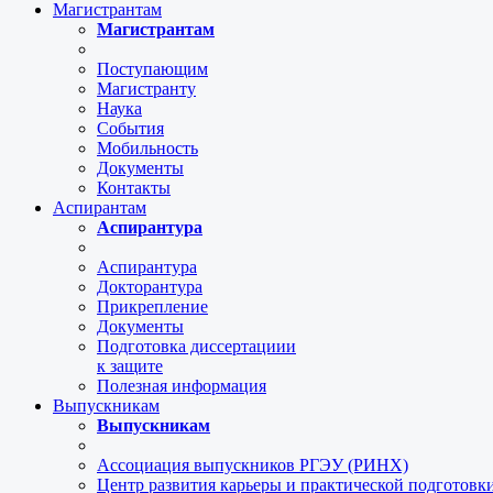
Магистрантам
Магистрантам
Поступающим
Магистранту
Наука
События
Мобильность
Документы
Контакты
Аспирантам
Аспирантура
Аспирантура
Докторантура
Прикрепление
Документы
Подготовка диссертациии
к защите
Полезная информация
Выпускникам
Выпускникам
Ассоциация выпускников РГЭУ (РИНХ)
Центр развития карьеры и практической подготов