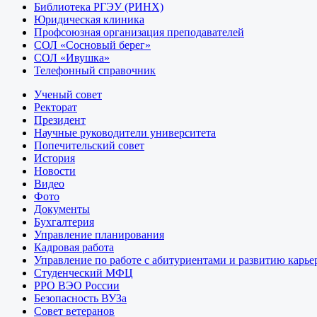
Библиотека РГЭУ (РИНХ)
Юридическая клиника
Профсоюзная организация преподавателей
СОЛ «Сосновый берег»
СОЛ «Ивушка»
Телефонный справочник
Ученый совет
Ректорат
Президент
Научные руководители университета
Попечительский совет
История
Новости
Видео
Фото
Документы
Бухгалтерия
Управление планирования
Кадровая работа
Управление по работе с абитуриентами и развитию карье
Студенческий МФЦ
РРО ВЭО России
Безопасность ВУЗа
Совет ветеранов