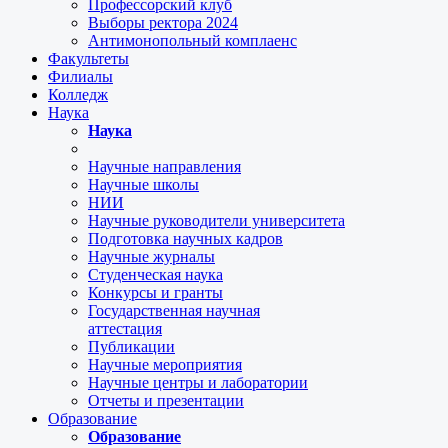
Профессорский клуб
Выборы ректора 2024
Антимонопольный комплаенс
Факультеты
Филиалы
Колледж
Наука
Наука
Научные направления
Научные школы
НИИ
Научные руководители университета
Подготовка научных кадров
Научные журналы
Студенческая наука
Конкурсы и гранты
Государственная научная
аттестация
Публикации
Научные мероприятия
Научные центры и лаборатории
Отчеты и презентации
Образование
Образование