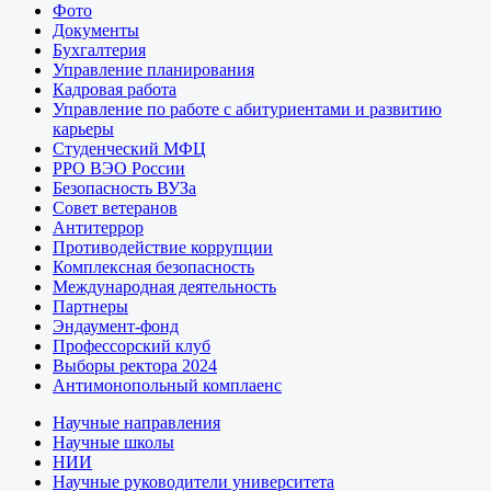
Фото
Документы
Бухгалтерия
Управление планирования
Кадровая работа
Управление по работе с абитуриентами и развитию
карьеры
Студенческий МФЦ
РРО ВЭО России
Безопасность ВУЗа
Совет ветеранов
Антитеррор
Противодействие коррупции
Комплексная безопасность
Международная деятельность
Партнеры
Эндаумент-фонд
Профессорский клуб
Выборы ректора 2024
Антимонопольный комплаенс
Научные направления
Научные школы
НИИ
Научные руководители университета