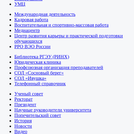
УМЦ
Международная деятельность
Кадровая работа
Воспитательная и спортивно-массовая работа
Медиацентр
Центр развития карьеры и практической подготовки
обучающихся
РРО ВЭО России
Библиотека РГЭУ (РИНХ)
Юридическая клиника
Профсоюзная организация преподавателей
СОЛ «Сосновый берег»
СОЛ «Ивушка»
Телефонный справочник
Ученый совет
Ректорат
Президент
Научные руководители университета
Попечительский совет
История
Новости
Видео