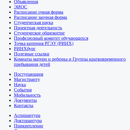
Объявления
ЭИОС
Расписание очная форма
Расписание заочная форма
Студенческая наука
Проектная деятельность
Студенческое общежитие
Профсоюзный комитет обучающихся
Точка кипения РГЭУ (РИНХ)
РИНХбург
Полезные ссылки
Комнаты матери и ребенка и Группы кратковременного
пребывания детей
Поступающим
Магистранту
Наука
События
Мобильность
Документы
Контакты
Аспирантура
Докторантура
Прикрепление