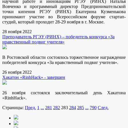
научной работе и инновациям РГЭУ (РИНХ) Наталья
Вовченко и программный директор Предпринимательской
точки кипения РГЭУ (РИНХ) Екатерина Кузменькова
принимают участие во Всероссийском форуме стартап-
студий, который проходит 28-29 ноября в г. Москве.
28 ноября 2022
Преподаватель РГЭУ (РИНХ) – победитель конкурса «За
нравственный подвиг учителя»
В Ростовской области состоялось торжественное награждение
победителей конкурса «За нравственный подвиг учителя».
26 ноября 2022
Хакатон «RinhHack» - завершен
26 ноября состоялся заключительный день Хакатона
«RinhHack».
Страницы:
Пред.
1
...
281
282
283
284
285
...
790
След.