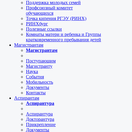
Поддержка молодых семей
Профсоюзный комитет
обучающихся
Точка кипения РГЭУ (РИНХ)
РИНХбург
Полезные ссылки
Комнаты матери и ребенка и Группы
кратковременного пребывания детей
Магистрантам
Магистрантам
Поступающим
Магистранту
Наука
События
Мобильность
Документы
Контакты
Аспирантам
Аспирантура
Аспирантура
Докторантура
Прикрепление
Документы