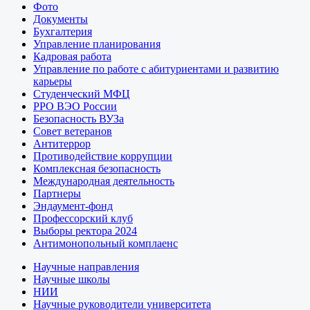
Фото
Документы
Бухгалтерия
Управление планирования
Кадровая работа
Управление по работе с абитуриентами и развитию
карьеры
Студенческий МФЦ
РРО ВЭО России
Безопасность ВУЗа
Совет ветеранов
Антитеррор
Противодействие коррупции
Комплексная безопасность
Международная деятельность
Партнеры
Эндаумент-фонд
Профессорский клуб
Выборы ректора 2024
Антимонопольный комплаенс
Научные направления
Научные школы
НИИ
Научные руководители университета