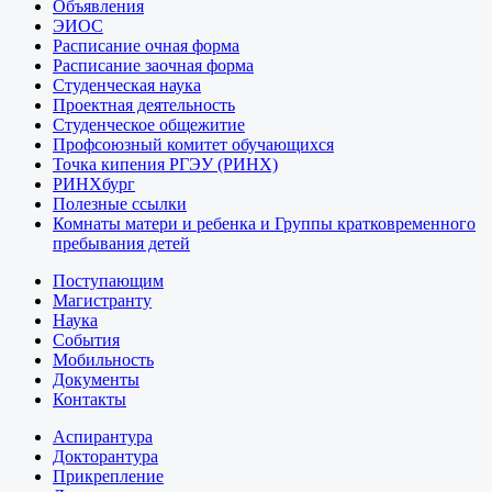
Объявления
ЭИОС
Расписание очная форма
Расписание заочная форма
Студенческая наука
Проектная деятельность
Студенческое общежитие
Профсоюзный комитет обучающихся
Точка кипения РГЭУ (РИНХ)
РИНХбург
Полезные ссылки
Комнаты матери и ребенка и Группы кратковременного
пребывания детей
Поступающим
Магистранту
Наука
События
Мобильность
Документы
Контакты
Аспирантура
Докторантура
Прикрепление