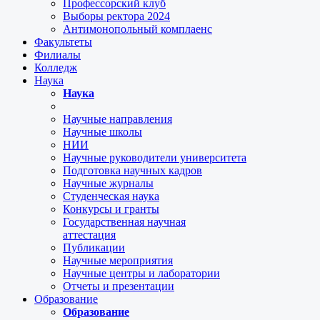
Профессорский клуб
Выборы ректора 2024
Антимонопольный комплаенс
Факультеты
Филиалы
Колледж
Наука
Наука
Научные направления
Научные школы
НИИ
Научные руководители университета
Подготовка научных кадров
Научные журналы
Студенческая наука
Конкурсы и гранты
Государственная научная
аттестация
Публикации
Научные мероприятия
Научные центры и лаборатории
Отчеты и презентации
Образование
Образование