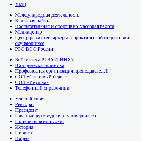
УМЦ
Международная деятельность
Кадровая работа
Воспитательная и спортивно-массовая работа
Медиацентр
Центр развития карьеры и практической подготовки
обучающихся
РРО ВЭО России
Библиотека РГЭУ (РИНХ)
Юридическая клиника
Профсоюзная организация преподавателей
СОЛ «Сосновый берег»
СОЛ «Ивушка»
Телефонный справочник
Ученый совет
Ректорат
Президент
Научные руководители университета
Попечительский совет
История
Новости
Видео