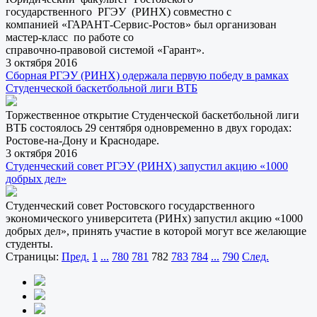
государственного РГЭУ (РИНХ) совместно с
компанией «ГАРАНТ-Сервис-Ростов» был организован
мастер-класс по работе со
справочно-правовой системой «Гарант».
3 октября 2016
Сборная РГЭУ (РИНХ) одержала первую победу в рамках
Студенческой баскетбольной лиги ВТБ
Торжественное открытие Студенческой баскетбольной лиги
ВТБ состоялось 29 сентября одновременно в двух городах:
Ростове-на-Дону и Краснодаре.
3 октября 2016
Студенческий совет РГЭУ (РИНХ) запустил акцию «1000
добрых дел»
Студенческий совет Ростовского государственного
экономического университета (РИНх) запустил акцию «1000
добрых дел», принять участие в которой могут все желающие
студенты.
Страницы:
Пред.
1
...
780
781
782
783
784
...
790
След.