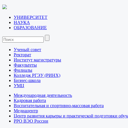
УНИВЕРСИТЕТ
НАУКА
ОБРАЗОВАНИЕ
Ученый совет
Ректорат
Институт магистратуры
Факультеты
Филиалы
Колледж РГЭУ (РИНХ)
Бизнес-школа
УМЦ
Международная деятельность
Кадровая работа
Воспитательная и спортивно-массовая работа
Медиацентр
Центр развития карьеры и практической подготовки обу
РРО ВЭО России