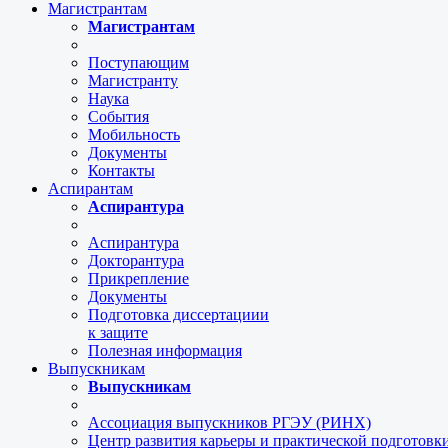
Магистрантам
Магистрантам
Поступающим
Магистранту
Наука
События
Мобильность
Документы
Контакты
Аспирантам
Аспирантура
Аспирантура
Докторантура
Прикрепление
Документы
Подготовка диссертациии
к защите
Полезная информация
Выпускникам
Выпускникам
Ассоциация выпускников РГЭУ (РИНХ)
Центр развития карьеры и практической подготов