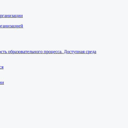
организации
рганизацией
ть образовательного процесса. Доступная среда
ся
ии