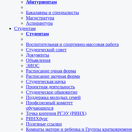
Абитуриентам
Бакалавры и специалисты
Магистратура
Аспирантура
Студентам
Студентам
Воспитательная и спортивно-массовая работа
Студенческий совет
Документы
Объявления
ЭИОС
Расписание очная форма
Расписание заочная форма
Студенческая наука
Проектная деятельность
Студенческое общежитие
Поддержка молодых семей
Профсоюзный комитет
обучающихся
Точка кипения РГЭУ (РИНХ)
РИНХбург
Полезные ссылки
Комнаты матери и ребенка и Группы кратковремен