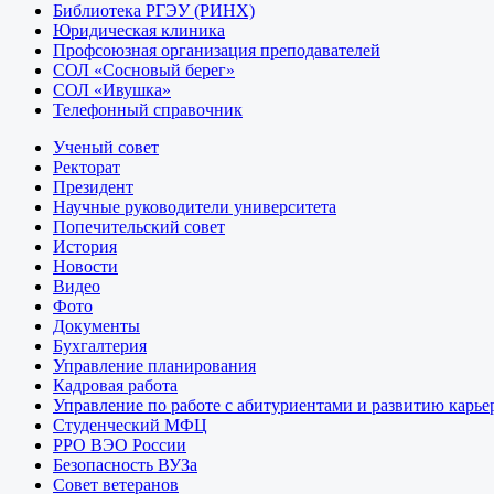
Библиотека РГЭУ (РИНХ)
Юридическая клиника
Профсоюзная организация преподавателей
СОЛ «Сосновый берег»
СОЛ «Ивушка»
Телефонный справочник
Ученый совет
Ректорат
Президент
Научные руководители университета
Попечительский совет
История
Новости
Видео
Фото
Документы
Бухгалтерия
Управление планирования
Кадровая работа
Управление по работе с абитуриентами и развитию карье
Студенческий МФЦ
РРО ВЭО России
Безопасность ВУЗа
Совет ветеранов