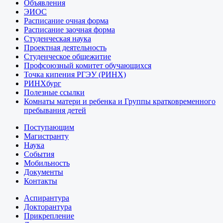
Объявления
ЭИОС
Расписание очная форма
Расписание заочная форма
Студенческая наука
Проектная деятельность
Студенческое общежитие
Профсоюзный комитет обучающихся
Точка кипения РГЭУ (РИНХ)
РИНХбург
Полезные ссылки
Комнаты матери и ребенка и Группы кратковременного
пребывания детей
Поступающим
Магистранту
Наука
События
Мобильность
Документы
Контакты
Аспирантура
Докторантура
Прикрепление