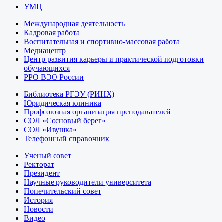
УМЦ
Международная деятельность
Кадровая работа
Воспитательная и спортивно-массовая работа
Медиацентр
Центр развития карьеры и практической подготовки
обучающихся
РРО ВЭО России
Библиотека РГЭУ (РИНХ)
Юридическая клиника
Профсоюзная организация преподавателей
СОЛ «Сосновый берег»
СОЛ «Ивушка»
Телефонный справочник
Ученый совет
Ректорат
Президент
Научные руководители университета
Попечительский совет
История
Новости
Видео