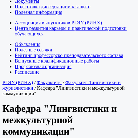
Документы
Подготовка диссертациии к защите
Полезная информация
Ассоциация выпускников РГЭУ (РИНХ)
Центр развития карьеры и практической подготовки
обучающихся
Объявления
Полезные ссылки
Рейтинг профессорско-преподавательского состава
Выпускные квалификационные работы
Профсоюзная организация
Расписание
РГЭУ (РИНХ)
/
Факультеты
/
Факультет Лингвистики и
журналистики
/
Кафедра "Лингвистики и межкультурной
коммуникации"
Кафедра "Лингвистики и
межкультурной
коммуникации"