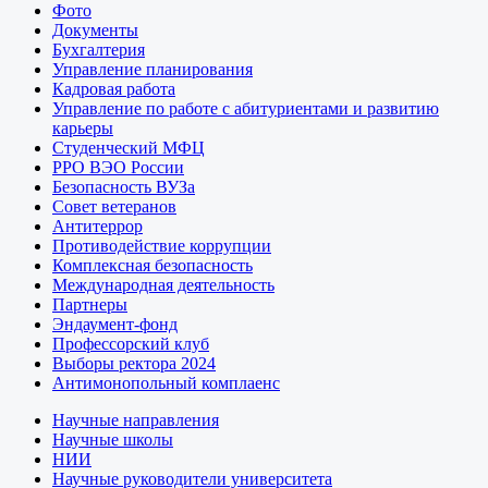
Фото
Документы
Бухгалтерия
Управление планирования
Кадровая работа
Управление по работе с абитуриентами и развитию
карьеры
Студенческий МФЦ
РРО ВЭО России
Безопасность ВУЗа
Совет ветеранов
Антитеррор
Противодействие коррупции
Комплексная безопасность
Международная деятельность
Партнеры
Эндаумент-фонд
Профессорский клуб
Выборы ректора 2024
Антимонопольный комплаенс
Научные направления
Научные школы
НИИ
Научные руководители университета