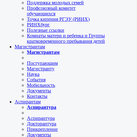
Поддержка молодых семей
Профсоюзный комитет
обучающихся
Точка кипения РГЭУ (РИНХ)
РИНХбург
Полезные ссылки
Комнаты матери и ребенка и Группы
кратковременного пребывания детей
Магистрантам
Магистрантам
Поступающим
Магистранту
Наука
События
Мобильность
Документы
Контакты
Аспирантам
Аспирантура
Аспирантура
Докторантура
Прикрепление
Документы