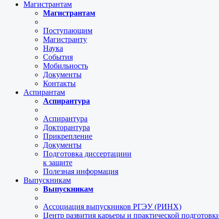
Магистрантам
Магистрантам
Поступающим
Магистранту
Наука
События
Мобильность
Документы
Контакты
Аспирантам
Аспирантура
Аспирантура
Докторантура
Прикрепление
Документы
Подготовка диссертациии
к защите
Полезная информация
Выпускникам
Выпускникам
Ассоциация выпускников РГЭУ (РИНХ)
Центр развития карьеры и практической подготов