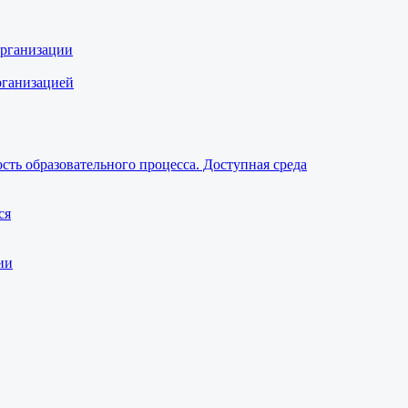
организации
рганизацией
ть образовательного процесса. Доступная среда
ся
ии