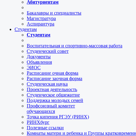
Абитуриентам
Бакалавры и специалисты
Магистратура
Аспирантура
Студентам
Студентам
Воспитательная и спортивно-массовая работа
Студенческий совет
Документы
Объявления
ЭИОС
Расписание очная форма
Расписание заочная форма
Студенческая наука
Проектная деятельность
Студенческое общежитие
Поддержка молодых семей
Профсоюзный комитет
обучающихся
Точка кипения РГЭУ (РИНХ)
РИНХбург
Полезные ссылки
Комнаты матери и ребенка и Группы кратковремен