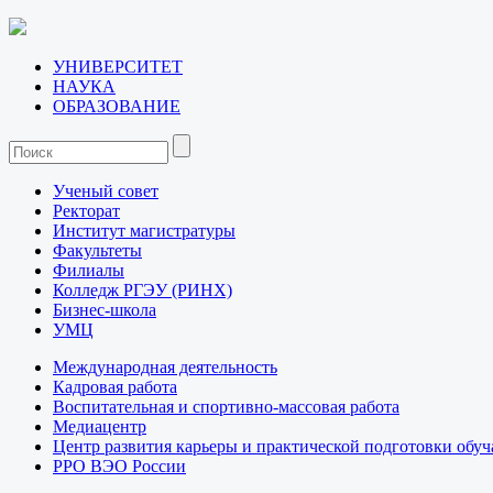
УНИВЕРСИТЕТ
НАУКА
ОБРАЗОВАНИЕ
Ученый совет
Ректорат
Институт магистратуры
Факультеты
Филиалы
Колледж РГЭУ (РИНХ)
Бизнес-школа
УМЦ
Международная деятельность
Кадровая работа
Воспитательная и спортивно-массовая работа
Медиацентр
Центр развития карьеры и практической подготовки обу
РРО ВЭО России