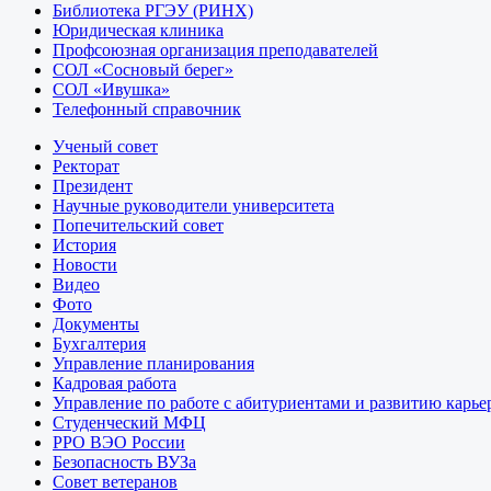
Библиотека РГЭУ (РИНХ)
Юридическая клиника
Профсоюзная организация преподавателей
СОЛ «Сосновый берег»
СОЛ «Ивушка»
Телефонный справочник
Ученый совет
Ректорат
Президент
Научные руководители университета
Попечительский совет
История
Новости
Видео
Фото
Документы
Бухгалтерия
Управление планирования
Кадровая работа
Управление по работе с абитуриентами и развитию карье
Студенческий МФЦ
РРО ВЭО России
Безопасность ВУЗа
Совет ветеранов