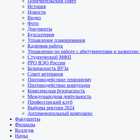
Попечительский совет
История
Новости
Видео
Фото
Документы
Бухгалтерия
Управление планирования
Кадровая работа
Управление по работе с абитуриентами и развитию
Студенческий МФЦ
РРО ВЭО России
Безопасность ВУЗа
Совет ветеранов
Противодействие терроризму
Противодействие коррупции
Комплексная безопасность
Международная деятельность
Профессорский клуб
Выборы ректора 2024
Антимонопольный комплаенс
Факультеты
Филиалы
Колледж
Наука