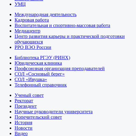
УМЦ
Международная деятельность
Кадровая работа
Воспитательная и спортивно-массовая работа
Медиацентр
Центр развития карьеры и практической подготовки
обучающихся
РРО ВЭО России
Библиотека РГЭУ (РИНХ)
Юридическая клиника
Профсоюзная организация преподавателей
СОЛ «Сосновый берег»
СОЛ «Ивушка»
Телефонный справочник
Ученый совет
Ректорат
Президент
Научные руководители университета
Попечительский совет
История
Новости
Видео