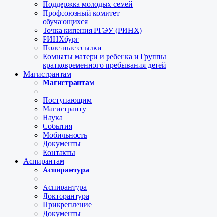
Поддержка молодых семей
Профсоюзный комитет
обучающихся
Точка кипения РГЭУ (РИНХ)
РИНХбург
Полезные ссылки
Комнаты матери и ребенка и Группы
кратковременного пребывания детей
Магистрантам
Магистрантам
Поступающим
Магистранту
Наука
События
Мобильность
Документы
Контакты
Аспирантам
Аспирантура
Аспирантура
Докторантура
Прикрепление
Документы