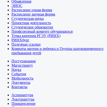
Объявления
ЭИОС
Расписание очная форма
Расписание заочная форма
Студенческая наука
Проектная деятельность
Студенческое общежитие
Профсоюзный комитет обучающихся
Точка кипения РГЭУ (РИНХ)
РИНХбург
Полезные ссылки
Комнаты матери и ребенка и Группы кратковременного
пребывания детей
Поступающим
Магистранту
Наука
События
Мобильность
Документы
Контакты
Аспирантура
Докторантура
Прикрепление