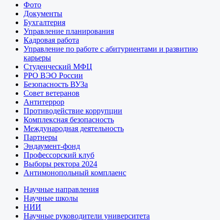
Фото
Документы
Бухгалтерия
Управление планирования
Кадровая работа
Управление по работе с абитуриентами и развитию
карьеры
Студенческий МФЦ
РРО ВЭО России
Безопасность ВУЗа
Совет ветеранов
Антитеррор
Противодействие коррупции
Комплексная безопасность
Международная деятельность
Партнеры
Эндаумент-фонд
Профессорский клуб
Выборы ректора 2024
Антимонопольный комплаенс
Научные направления
Научные школы
НИИ
Научные руководители университета