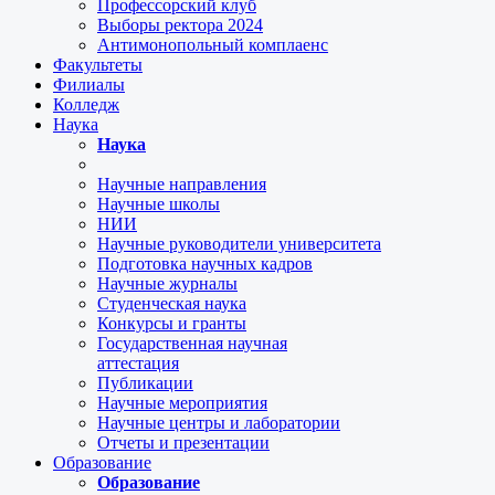
Профессорский клуб
Выборы ректора 2024
Антимонопольный комплаенс
Факультеты
Филиалы
Колледж
Наука
Наука
Научные направления
Научные школы
НИИ
Научные руководители университета
Подготовка научных кадров
Научные журналы
Студенческая наука
Конкурсы и гранты
Государственная научная
аттестация
Публикации
Научные мероприятия
Научные центры и лаборатории
Отчеты и презентации
Образование
Образование