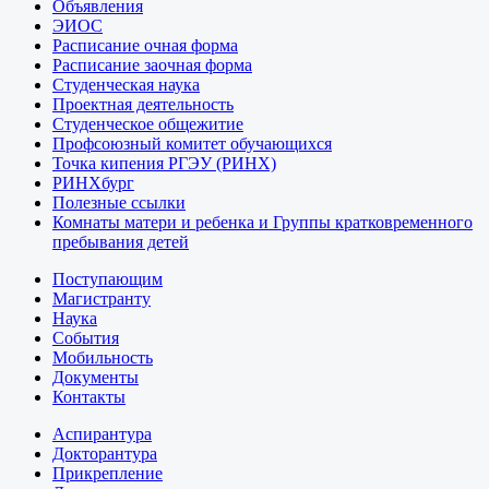
Объявления
ЭИОС
Расписание очная форма
Расписание заочная форма
Студенческая наука
Проектная деятельность
Студенческое общежитие
Профсоюзный комитет обучающихся
Точка кипения РГЭУ (РИНХ)
РИНХбург
Полезные ссылки
Комнаты матери и ребенка и Группы кратковременного
пребывания детей
Поступающим
Магистранту
Наука
События
Мобильность
Документы
Контакты
Аспирантура
Докторантура
Прикрепление