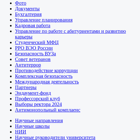
Фото
Документы
Бухгалтерия
Управление планирования
Кадровая работа
Управление по работе с абитуриентами и развитию
карьеры
Студенческий МФЦ
РРО ВЭО России
Безопасность ВУЗа
Совет ветеранов
Антитеррор
Противодействие коррупции
Комплексная безопасность
Международная деятельность
Партнеры
Эндаумент-фонд
Профессорский клуб
Выборы ректора 2024
Антимонопольный комплаенс
Научные направления
Научные школы
НИИ
Научные руководители университета