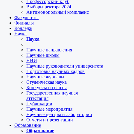
Профессорский клуб
Выборы ректора 2024
Антимонопольный комплаенс
Факультеты
Филиалы
Колледж
Наука
Наука
Научные направления
Научные школы
НИИ
Научные руководители университета
Подготовка научных кадров
Научные журналы
Студенческая наука
Конкурсы и гранты
Государственная научная
аттестация
Публикации
Научные мероприятия
Научные центры и лаборатории
Отчеты и презентации
Образование
Образование