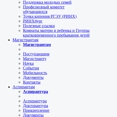
Поддержка молодых семей
Профсоюзный комитет
обучающихся
Точка кипения РГЭУ (РИНХ)
РИНХбург
Полезные ссылки
Комнаты матери и ребенка и Группы
кратковременного пребывания детей
Магистрантам
Магистрантам
Поступающим
Магистранту
Наука
События
Мобильность
Документы
Контакты
Аспирантам
Аспирантура
Аспирантура
Докторантура
Прикрепление
Документы