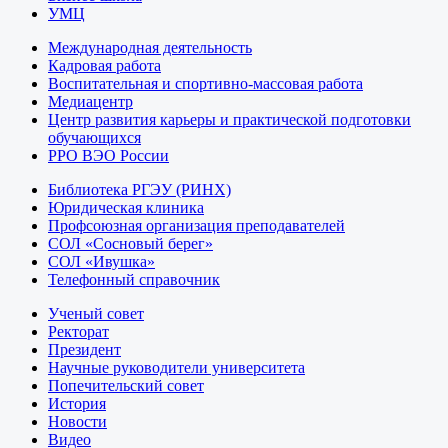
УМЦ
Международная деятельность
Кадровая работа
Воспитательная и спортивно-массовая работа
Медиацентр
Центр развития карьеры и практической подготовки
обучающихся
РРО ВЭО России
Библиотека РГЭУ (РИНХ)
Юридическая клиника
Профсоюзная организация преподавателей
СОЛ «Сосновый берег»
СОЛ «Ивушка»
Телефонный справочник
Ученый совет
Ректорат
Президент
Научные руководители университета
Попечительский совет
История
Новости
Видео