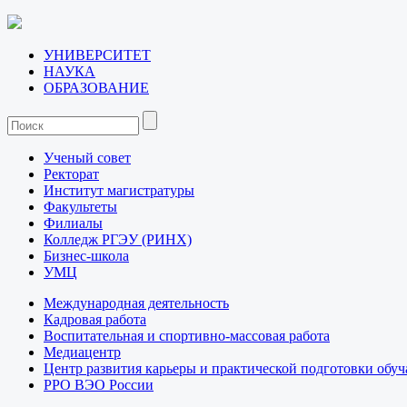
УНИВЕРСИТЕТ
НАУКА
ОБРАЗОВАНИЕ
Ученый совет
Ректорат
Институт магистратуры
Факультеты
Филиалы
Колледж РГЭУ (РИНХ)
Бизнес-школа
УМЦ
Международная деятельность
Кадровая работа
Воспитательная и спортивно-массовая работа
Медиацентр
Центр развития карьеры и практической подготовки обу
РРО ВЭО России