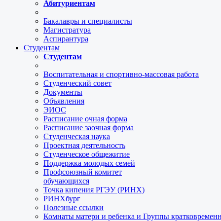
Абитуриентам
Бакалавры и специалисты
Магистратура
Аспирантура
Студентам
Студентам
Воспитательная и спортивно-массовая работа
Студенческий совет
Документы
Объявления
ЭИОС
Расписание очная форма
Расписание заочная форма
Студенческая наука
Проектная деятельность
Студенческое общежитие
Поддержка молодых семей
Профсоюзный комитет
обучающихся
Точка кипения РГЭУ (РИНХ)
РИНХбург
Полезные ссылки
Комнаты матери и ребенка и Группы кратковремен