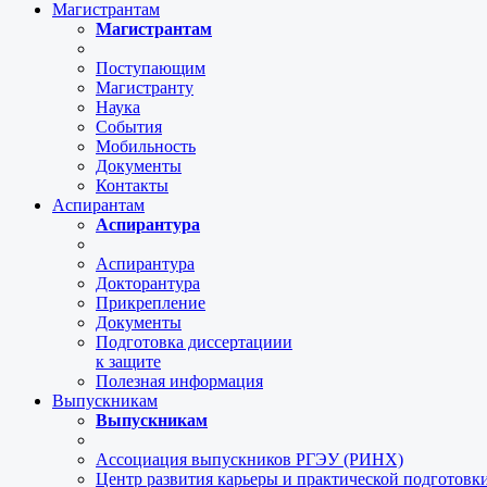
Магистрантам
Магистрантам
Поступающим
Магистранту
Наука
События
Мобильность
Документы
Контакты
Аспирантам
Аспирантура
Аспирантура
Докторантура
Прикрепление
Документы
Подготовка диссертациии
к защите
Полезная информация
Выпускникам
Выпускникам
Ассоциация выпускников РГЭУ (РИНХ)
Центр развития карьеры и практической подготов