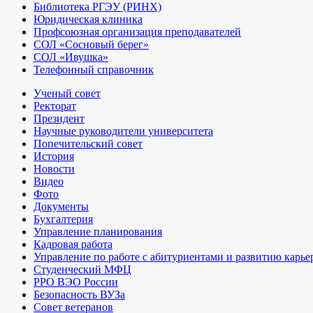
Библиотека РГЭУ (РИНХ)
Юридическая клиника
Профсоюзная организация преподавателей
СОЛ «Сосновый берег»
СОЛ «Ивушка»
Телефонный справочник
Ученый совет
Ректорат
Президент
Научные руководители университета
Попечительский совет
История
Новости
Видео
Фото
Документы
Бухгалтерия
Управление планирования
Кадровая работа
Управление по работе с абитуриентами и развитию карье
Студенческий МФЦ
РРО ВЭО России
Безопасность ВУЗа
Совет ветеранов