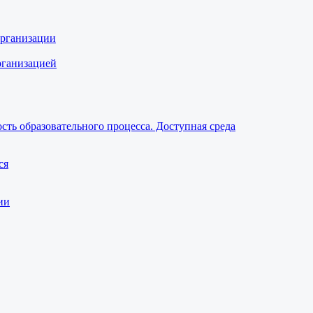
организации
рганизацией
ть образовательного процесса. Доступная среда
ся
ии