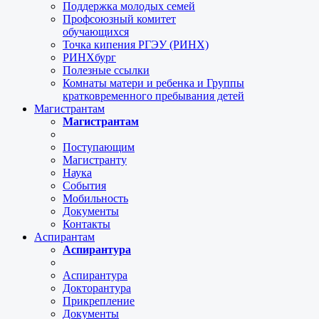
Поддержка молодых семей
Профсоюзный комитет
обучающихся
Точка кипения РГЭУ (РИНХ)
РИНХбург
Полезные ссылки
Комнаты матери и ребенка и Группы
кратковременного пребывания детей
Магистрантам
Магистрантам
Поступающим
Магистранту
Наука
События
Мобильность
Документы
Контакты
Аспирантам
Аспирантура
Аспирантура
Докторантура
Прикрепление
Документы