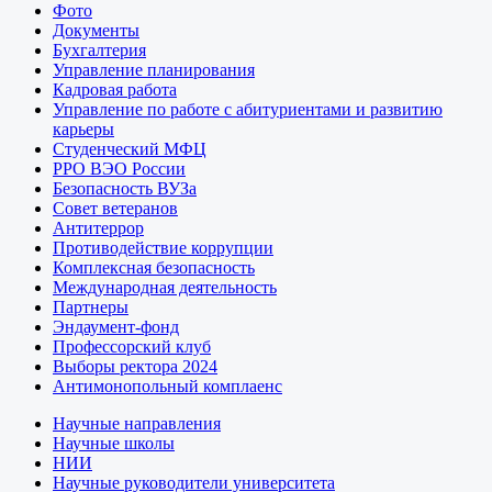
Фото
Документы
Бухгалтерия
Управление планирования
Кадровая работа
Управление по работе с абитуриентами и развитию
карьеры
Студенческий МФЦ
РРО ВЭО России
Безопасность ВУЗа
Совет ветеранов
Антитеррор
Противодействие коррупции
Комплексная безопасность
Международная деятельность
Партнеры
Эндаумент-фонд
Профессорский клуб
Выборы ректора 2024
Антимонопольный комплаенс
Научные направления
Научные школы
НИИ
Научные руководители университета