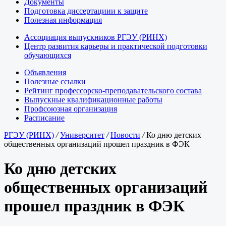
Документы
Подготовка диссертациии к защите
Полезная информация
Ассоциация выпускников РГЭУ (РИНХ)
Центр развития карьеры и практической подготовки
обучающихся
Объявления
Полезные ссылки
Рейтинг профессорско-преподавательского состава
Выпускные квалификационные работы
Профсоюзная организация
Расписание
РГЭУ (РИНХ)
/
Университет
/
Новости
/
Ко дню детских
общественных организаций прошел праздник в ФЭК
Ко дню детских
общественных организаций
прошел праздник в ФЭК