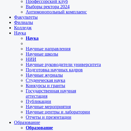
Профессорский клуб
Выборы ректора 2024
Антимонопольный комплаенс
Факультеты
Филиалы
Колледж
Наука
Наука
Научные направления
Научные школы
НИИ
Научные руководители университета
Подготовка научных кадров
Научные журналы
Студенческая наука
Конкурсы и гранты
Государственная научная
аттестация
Публикации
Научные мероприятия
Научные центры и лаборатории
Отчеты и презентации
Образование
Образование