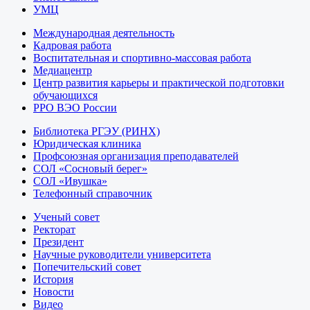
УМЦ
Международная деятельность
Кадровая работа
Воспитательная и спортивно-массовая работа
Медиацентр
Центр развития карьеры и практической подготовки
обучающихся
РРО ВЭО России
Библиотека РГЭУ (РИНХ)
Юридическая клиника
Профсоюзная организация преподавателей
СОЛ «Сосновый берег»
СОЛ «Ивушка»
Телефонный справочник
Ученый совет
Ректорат
Президент
Научные руководители университета
Попечительский совет
История
Новости
Видео