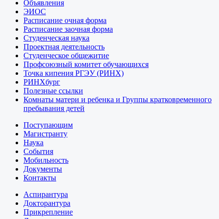
Объявления
ЭИОС
Расписание очная форма
Расписание заочная форма
Студенческая наука
Проектная деятельность
Студенческое общежитие
Профсоюзный комитет обучающихся
Точка кипения РГЭУ (РИНХ)
РИНХбург
Полезные ссылки
Комнаты матери и ребенка и Группы кратковременного
пребывания детей
Поступающим
Магистранту
Наука
События
Мобильность
Документы
Контакты
Аспирантура
Докторантура
Прикрепление