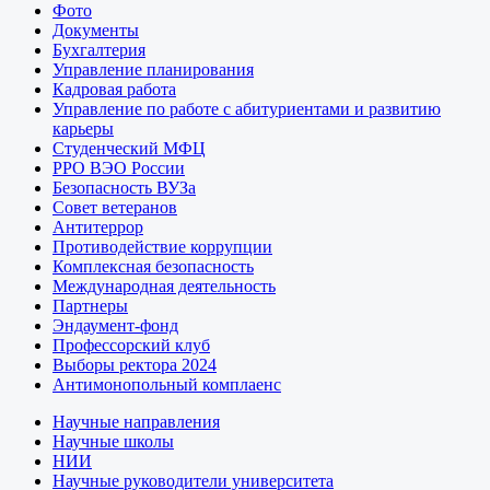
Фото
Документы
Бухгалтерия
Управление планирования
Кадровая работа
Управление по работе с абитуриентами и развитию
карьеры
Студенческий МФЦ
РРО ВЭО России
Безопасность ВУЗа
Совет ветеранов
Антитеррор
Противодействие коррупции
Комплексная безопасность
Международная деятельность
Партнеры
Эндаумент-фонд
Профессорский клуб
Выборы ректора 2024
Антимонопольный комплаенс
Научные направления
Научные школы
НИИ
Научные руководители университета