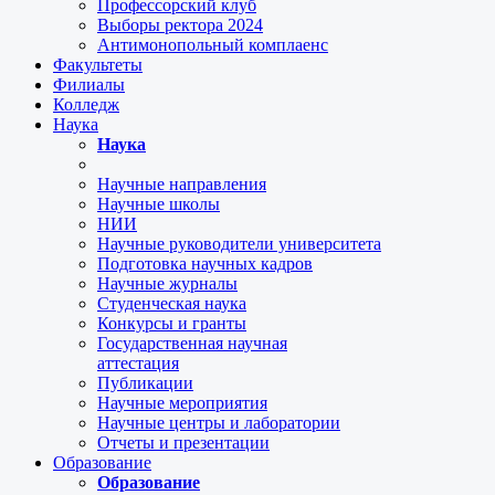
Профессорский клуб
Выборы ректора 2024
Антимонопольный комплаенс
Факультеты
Филиалы
Колледж
Наука
Наука
Научные направления
Научные школы
НИИ
Научные руководители университета
Подготовка научных кадров
Научные журналы
Студенческая наука
Конкурсы и гранты
Государственная научная
аттестация
Публикации
Научные мероприятия
Научные центры и лаборатории
Отчеты и презентации
Образование
Образование