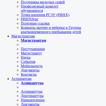
Поддержка молодых семей
Профсоюзный комитет
обучающихся
Точка кипения РГЭУ (РИНХ)
РИНХбург
Полезные ссылки
Комнаты матери и ребенка и Группы
кратковременного пребывания детей
Магистрантам
Магистрантам
Поступающим
Магистранту
Наука
События
Мобильность
Документы
Контакты
Аспирантам
Аспирантура
Аспирантура
Докторантура
Прикрепление
Документы