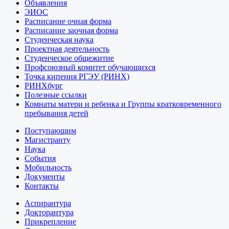
Объявления
ЭИОС
Расписание очная форма
Расписание заочная форма
Студенческая наука
Проектная деятельность
Студенческое общежитие
Профсоюзный комитет обучающихся
Точка кипения РГЭУ (РИНХ)
РИНХбург
Полезные ссылки
Комнаты матери и ребенка и Группы кратковременного
пребывания детей
Поступающим
Магистранту
Наука
События
Мобильность
Документы
Контакты
Аспирантура
Докторантура
Прикрепление