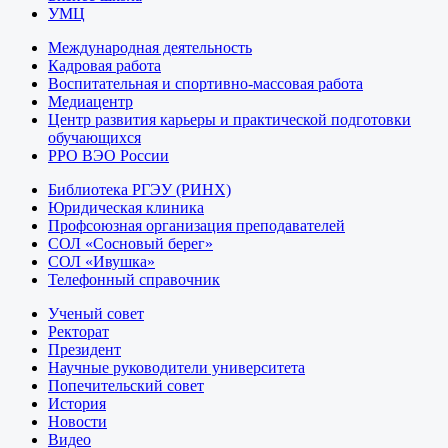
УМЦ
Международная деятельность
Кадровая работа
Воспитательная и спортивно-массовая работа
Медиацентр
Центр развития карьеры и практической подготовки
обучающихся
РРО ВЭО России
Библиотека РГЭУ (РИНХ)
Юридическая клиника
Профсоюзная организация преподавателей
СОЛ «Сосновый берег»
СОЛ «Ивушка»
Телефонный справочник
Ученый совет
Ректорат
Президент
Научные руководители университета
Попечительский совет
История
Новости
Видео