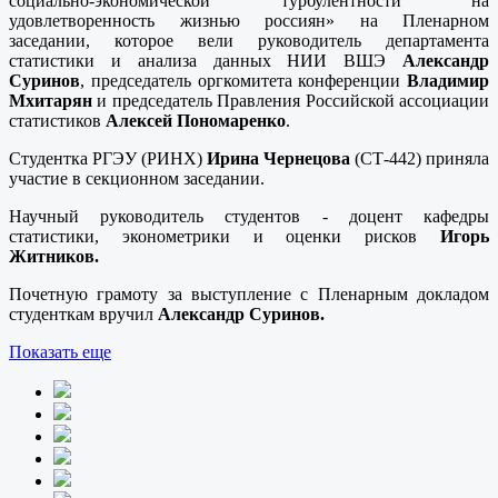
социально-экономической турбулентности на
удовлетворенность жизнью россиян» на Пленарном
заседании, которое вели руководитель департамента
статистики и анализа данных НИИ ВШЭ
Александр
Суринов
, председатель оргкомитета конференции
Владимир
Мхитарян
и председатель Правления Российской ассоциации
статистиков
Алексей Пономаренко
.
Студентка РГЭУ (РИНХ)
Ирина Чернецова
(СТ-442) приняла
участие в секционном заседании.
Научный руководитель студентов - доцент кафедры
статистики, эконометрики и оценки рисков
Игорь
Житников.
Почетную грамоту за выступление с Пленарным докладом
студенткам вручил
Александр Суринов.
Показать еще