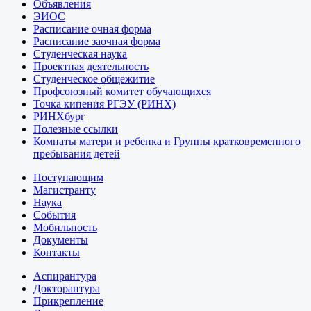
Объявления
ЭИОС
Расписание очная форма
Расписание заочная форма
Студенческая наука
Проектная деятельность
Студенческое общежитие
Профсоюзный комитет обучающихся
Точка кипения РГЭУ (РИНХ)
РИНХбург
Полезные ссылки
Комнаты матери и ребенка и Группы кратковременного
пребывания детей
Поступающим
Магистранту
Наука
События
Мобильность
Документы
Контакты
Аспирантура
Докторантура
Прикрепление