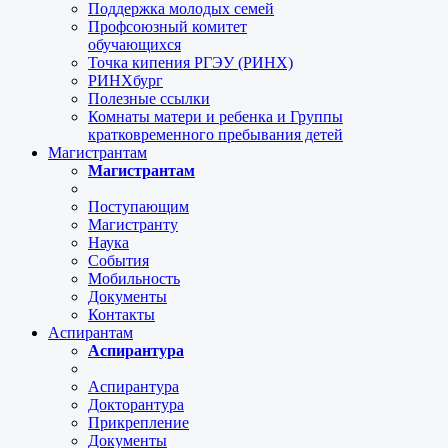
Поддержка молодых семей
Профсоюзный комитет
обучающихся
Точка кипения РГЭУ (РИНХ)
РИНХбург
Полезные ссылки
Комнаты матери и ребенка и Группы
кратковременного пребывания детей
Магистрантам
Магистрантам
Поступающим
Магистранту
Наука
События
Мобильность
Документы
Контакты
Аспирантам
Аспирантура
Аспирантура
Докторантура
Прикрепление
Документы