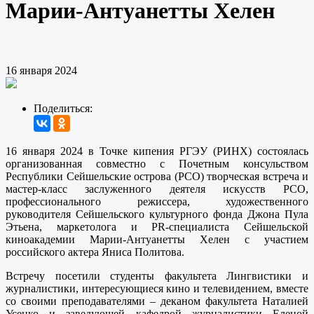
Марии-Антуанетты Хелен
16 января 2024
Поделиться:
16 января 2024 в Точке кипения РГЭУ (РИНХ) состоялась
организованная совместно с Почетным консульством
Республики Сейшельские острова (РСО) творческая встреча и
мастер-класс заслуженного деятеля искусств РСО,
профессионального режиссера, художественного
руководителя Сейшельского культурного фонда Джона Пула
Этьена, маркетолога и PR-специалиста Сейшельской
киноакадемии Марии-Антуанетты Хелен с участием
российского актера Яниса Политова.
Встречу посетили студенты факультета Лингвистики и
журналистики, интересующиеся кино и телевидением, вместе
со своими преподавателями – деканом факультета Наталией
Усенко и заведующей кафедрой журналистики Еленой