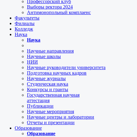
Профессорский клуб
Выборы ректора 2024
Антимонопольный комплаенс
Факультеты
Филиалы
Колледж
Наука
Наука
Научные направления
Научные школы
НИИ
Научные руководители университета
Подготовка научных кадров
Научные журналы
Студенческая наука
Конкурсы и гранты
Государственная научная
аттестация
Публикации
Научные мероприятия
Научные центры и лаборатории
Отчеты и презентации
Образование
Образование