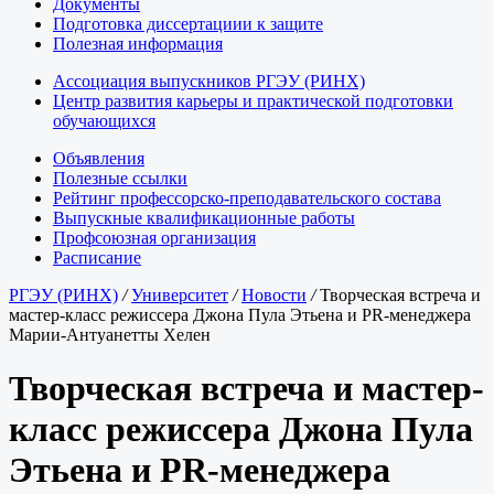
Документы
Подготовка диссертациии к защите
Полезная информация
Ассоциация выпускников РГЭУ (РИНХ)
Центр развития карьеры и практической подготовки
обучающихся
Объявления
Полезные ссылки
Рейтинг профессорско-преподавательского состава
Выпускные квалификационные работы
Профсоюзная организация
Расписание
РГЭУ (РИНХ)
/
Университет
/
Новости
/
Творческая встреча и
мастер-класс режиссера Джона Пула Этьена и PR-менеджера
Марии-Антуанетты Хелен
Творческая встреча и мастер-
класс режиссера Джона Пула
Этьена и PR-менеджера