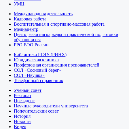
УМЦ
Международная деятельность
Кадровая работа
Воспитательная и спортивно-массовая работа
Медиацентр
Центр развития карьеры и практической подготовки
обучающихся
РРО ВЭО России
Библиотека РГЭУ (РИНХ)
Юридическая клиника
Профсоюзная организация преподавателей
СОЛ «Сосновый берег»
СОЛ «Ивушка»
Телефонный справочник
Ученый совет
Ректорат
Президент
Научные руководители университета
Попечительский совет
История
Новости
Видео