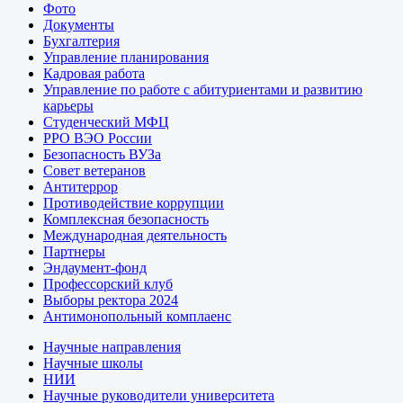
Фото
Документы
Бухгалтерия
Управление планирования
Кадровая работа
Управление по работе с абитуриентами и развитию
карьеры
Студенческий МФЦ
РРО ВЭО России
Безопасность ВУЗа
Совет ветеранов
Антитеррор
Противодействие коррупции
Комплексная безопасность
Международная деятельность
Партнеры
Эндаумент-фонд
Профессорский клуб
Выборы ректора 2024
Антимонопольный комплаенс
Научные направления
Научные школы
НИИ
Научные руководители университета