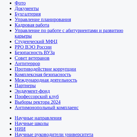
Фото
Документы
Бухгалтерия
Управление планирования
Кадровая работа
Управление по работе с абитуриентами и развитию
карьеры
Студенческий МФЦ
РРО ВЭО России
Безопасность ВУЗа
Совет ветеранов
Антитеррор
Противодействие коррупции
Комплексная безопасность
Международная деятельность
Партнеры
Эндаумент-фонд
Профессорский клуб
Выборы ректора 2024
Антимонопольный комплаенс
Научные направления
Научные школы
НИИ
Научные руководители университета