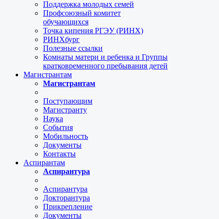
Поддержка молодых семей
Профсоюзный комитет
обучающихся
Точка кипения РГЭУ (РИНХ)
РИНХбург
Полезные ссылки
Комнаты матери и ребенка и Группы
кратковременного пребывания детей
Магистрантам
Магистрантам
Поступающим
Магистранту
Наука
События
Мобильность
Документы
Контакты
Аспирантам
Аспирантура
Аспирантура
Докторантура
Прикрепление
Документы