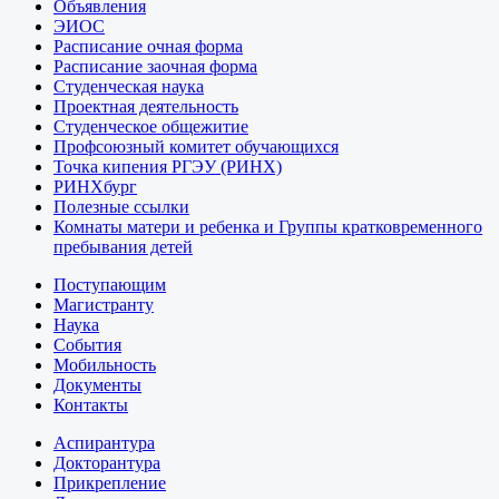
Объявления
ЭИОС
Расписание очная форма
Расписание заочная форма
Студенческая наука
Проектная деятельность
Студенческое общежитие
Профсоюзный комитет обучающихся
Точка кипения РГЭУ (РИНХ)
РИНХбург
Полезные ссылки
Комнаты матери и ребенка и Группы кратковременного
пребывания детей
Поступающим
Магистранту
Наука
События
Мобильность
Документы
Контакты
Аспирантура
Докторантура
Прикрепление