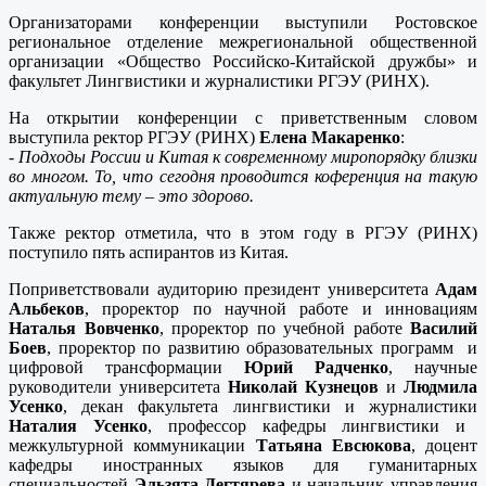
Организаторами конференции выступили Ростовское
региональное отделение межрегиональной общественной
организации «Общество Российско-Китайской дружбы» и
факультет Лингвистики и журналистики РГЭУ (РИНХ).
На открытии конференции с приветственным словом
выступила ректор РГЭУ (РИНХ)
Елена Макаренко
:
-
Подходы России и Китая к современному миропорядку близки
во многом. То, что сегодня проводится коференция на такую
актуальную тему – это здорово.
Также ректор отметила, что в этом году в РГЭУ (РИНХ)
поступило пять аспирантов из Китая.
Поприветствовали аудиторию президент университета
Адам
Альбеков
, проректор по научной работе и инновациям
Наталья Вовченко
, проректор по учебной работе
Василий
Боев
, проректор по развитию образовательных программ и
цифровой трансформации
Юрий Радченко
, научные
руководители университета
Николай Кузнецов
и
Людмила
Усенко
, декан факультета лингвистики и журналистики
Наталия Усенко
, профессор кафедры лингвистики и
межкультурной коммуникации
Татьяна Евсюкова
, доцент
кафедры иностранных языков для гуманитарных
специальностей
Эльзята Дегтярева
и начальник управления