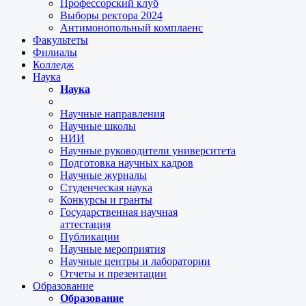
Профессорский клуб
Выборы ректора 2024
Антимонопольный комплаенс
Факультеты
Филиалы
Колледж
Наука
Наука
Научные направления
Научные школы
НИИ
Научные руководители университета
Подготовка научных кадров
Научные журналы
Студенческая наука
Конкурсы и гранты
Государственная научная
аттестация
Публикации
Научные мероприятия
Научные центры и лаборатории
Отчеты и презентации
Образование
Образование