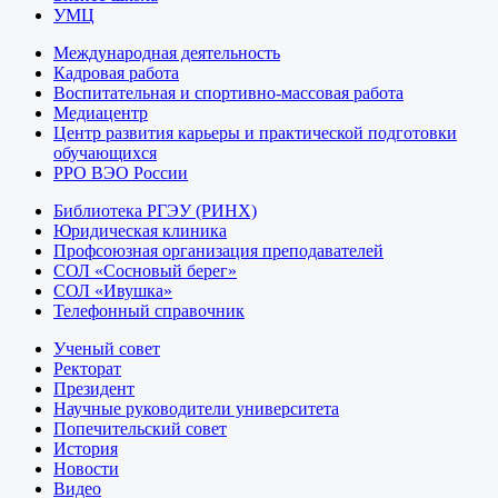
УМЦ
Международная деятельность
Кадровая работа
Воспитательная и спортивно-массовая работа
Медиацентр
Центр развития карьеры и практической подготовки
обучающихся
РРО ВЭО России
Библиотека РГЭУ (РИНХ)
Юридическая клиника
Профсоюзная организация преподавателей
СОЛ «Сосновый берег»
СОЛ «Ивушка»
Телефонный справочник
Ученый совет
Ректорат
Президент
Научные руководители университета
Попечительский совет
История
Новости
Видео