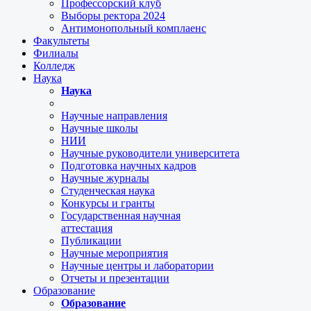
Профессорский клуб
Выборы ректора 2024
Антимонопольный комплаенс
Факультеты
Филиалы
Колледж
Наука
Наука
Научные направления
Научные школы
НИИ
Научные руководители университета
Подготовка научных кадров
Научные журналы
Студенческая наука
Конкурсы и гранты
Государственная научная
аттестация
Публикации
Научные мероприятия
Научные центры и лаборатории
Отчеты и презентации
Образование
Образование