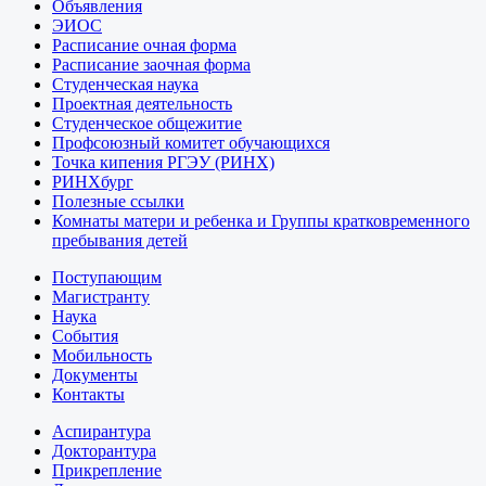
Объявления
ЭИОС
Расписание очная форма
Расписание заочная форма
Студенческая наука
Проектная деятельность
Студенческое общежитие
Профсоюзный комитет обучающихся
Точка кипения РГЭУ (РИНХ)
РИНХбург
Полезные ссылки
Комнаты матери и ребенка и Группы кратковременного
пребывания детей
Поступающим
Магистранту
Наука
События
Мобильность
Документы
Контакты
Аспирантура
Докторантура
Прикрепление