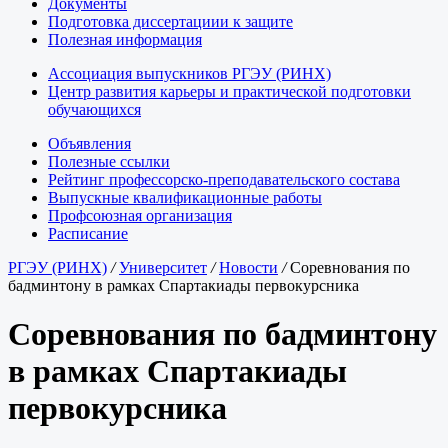
Документы
Подготовка диссертациии к защите
Полезная информация
Ассоциация выпускников РГЭУ (РИНХ)
Центр развития карьеры и практической подготовки
обучающихся
Объявления
Полезные ссылки
Рейтинг профессорско-преподавательского состава
Выпускные квалификационные работы
Профсоюзная организация
Расписание
РГЭУ (РИНХ)
/
Университет
/
Новости
/
Соревнования по
бадминтону в рамках Спартакиады первокурсника
Соревнования по бадминтону
в рамках Спартакиады
первокурсника