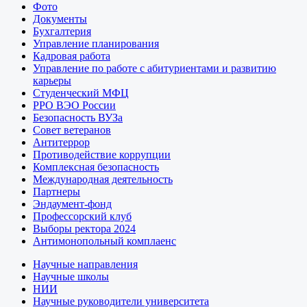
Фото
Документы
Бухгалтерия
Управление планирования
Кадровая работа
Управление по работе с абитуриентами и развитию
карьеры
Студенческий МФЦ
РРО ВЭО России
Безопасность ВУЗа
Совет ветеранов
Антитеррор
Противодействие коррупции
Комплексная безопасность
Международная деятельность
Партнеры
Эндаумент-фонд
Профессорский клуб
Выборы ректора 2024
Антимонопольный комплаенс
Научные направления
Научные школы
НИИ
Научные руководители университета