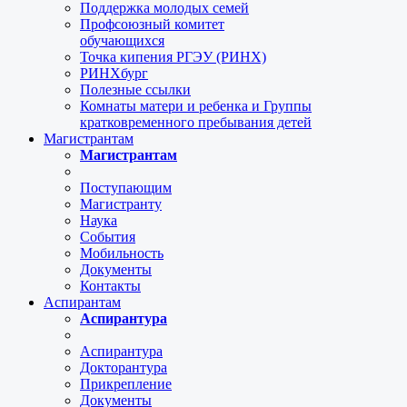
Поддержка молодых семей
Профсоюзный комитет
обучающихся
Точка кипения РГЭУ (РИНХ)
РИНХбург
Полезные ссылки
Комнаты матери и ребенка и Группы
кратковременного пребывания детей
Магистрантам
Магистрантам
Поступающим
Магистранту
Наука
События
Мобильность
Документы
Контакты
Аспирантам
Аспирантура
Аспирантура
Докторантура
Прикрепление
Документы