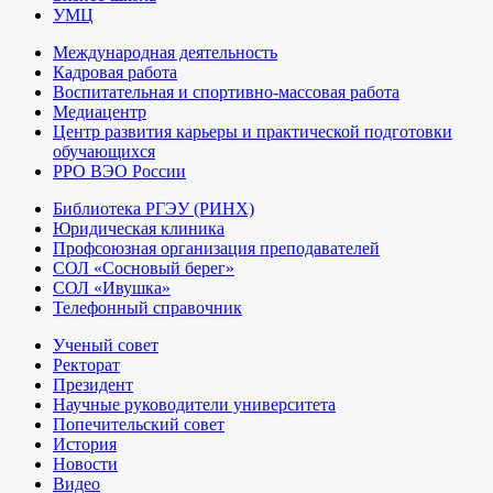
УМЦ
Международная деятельность
Кадровая работа
Воспитательная и спортивно-массовая работа
Медиацентр
Центр развития карьеры и практической подготовки
обучающихся
РРО ВЭО России
Библиотека РГЭУ (РИНХ)
Юридическая клиника
Профсоюзная организация преподавателей
СОЛ «Сосновый берег»
СОЛ «Ивушка»
Телефонный справочник
Ученый совет
Ректорат
Президент
Научные руководители университета
Попечительский совет
История
Новости
Видео