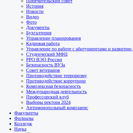
Попечительский совет
История
Новости
Видео
Фото
Документы
Бухгалтерия
Управление планирования
Кадровая работа
Управление по работе с абитуриентами и развитию
Студенческий МФЦ
РРО ВЭО России
Безопасность ВУЗа
Совет ветеранов
Противодействие терроризму
Противодействие коррупции
Комплексная безопасность
Международная деятельность
Профессорский клуб
Выборы ректора 2024
Антимонопольный комплаенс
Факультеты
Филиалы
Колледж
Наука