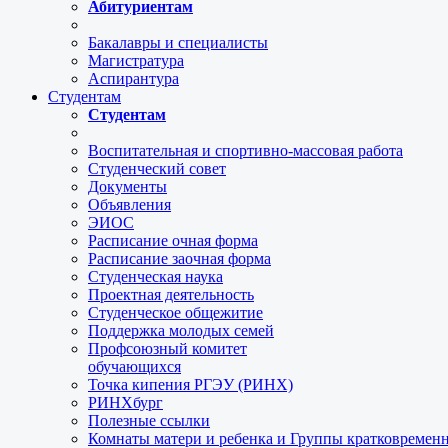
Абитуриентам
Бакалавры и специалисты
Магистратура
Аспирантура
Студентам
Студентам
Воспитательная и спортивно-массовая работа
Студенческий совет
Документы
Объявления
ЭИОС
Расписание очная форма
Расписание заочная форма
Студенческая наука
Проектная деятельность
Студенческое общежитие
Поддержка молодых семей
Профсоюзный комитет
обучающихся
Точка кипения РГЭУ (РИНХ)
РИНХбург
Полезные ссылки
Комнаты матери и ребенка и Группы кратковремен