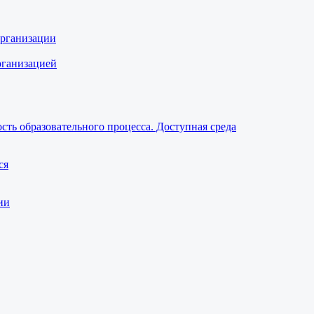
организации
рганизацией
ть образовательного процесса. Доступная среда
ся
ии