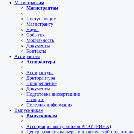
Магистрантам
Магистрантам
Поступающим
Магистранту
Наука
События
Мобильность
Документы
Контакты
Аспирантам
Аспирантура
Аспирантура
Докторантура
Прикрепление
Документы
Подготовка диссертациии
к защите
Полезная информация
Выпускникам
Выпускникам
Ассоциация выпускников РГЭУ (РИНХ)
Центр развития карьеры и практической подготов