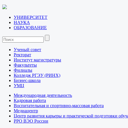
УНИВЕРСИТЕТ
НАУКА
ОБРАЗОВАНИЕ
Ученый совет
Ректорат
Институт магистратуры
Факультеты
Филиалы
Колледж РГЭУ (РИНХ)
Бизнес-школа
УМЦ
Международная деятельность
Кадровая работа
Воспитательная и спортивно-массовая работа
Медиацентр
Центр развития карьеры и практической подготовки обу
РРО ВЭО России