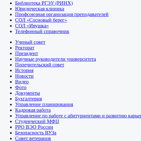
Библиотека РГЭУ (РИНХ)
Юридическая клиника
Профсоюзная организация преподавателей
СОЛ «Сосновый берег»
СОЛ «Ивушка»
Телефонный справочник
Ученый совет
Ректорат
Президент
Научные руководители университета
Попечительский совет
История
Новости
Видео
Фото
Документы
Бухгалтерия
Управление планирования
Кадровая работа
Управление по работе с абитуриентами и развитию карье
Студенческий МФЦ
РРО ВЭО России
Безопасность ВУЗа
Совет ветеранов