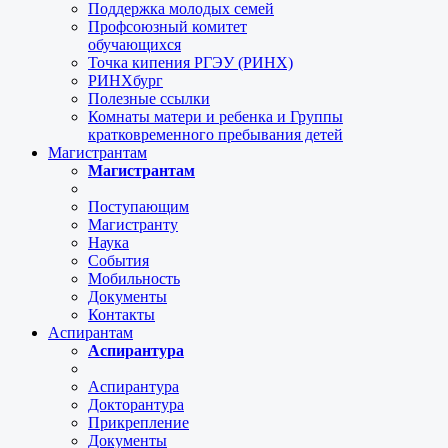
Поддержка молодых семей
Профсоюзный комитет
обучающихся
Точка кипения РГЭУ (РИНХ)
РИНХбург
Полезные ссылки
Комнаты матери и ребенка и Группы
кратковременного пребывания детей
Магистрантам
Магистрантам
Поступающим
Магистранту
Наука
События
Мобильность
Документы
Контакты
Аспирантам
Аспирантура
Аспирантура
Докторантура
Прикрепление
Документы