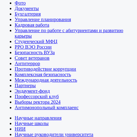
Фото
Документы
Бухгалтерия
Управление планирования
Кадровая работа
Управление по работе с абитуриентами и развитию
карьеры
Студенческий МФЦ
РРО ВЭО России
Безопасность ВУЗа
Совет ветеранов
Антитеррор
Противодействие коррупции
Комплексная безопасность
Международная деятельность
Партнеры
Эндаумент-фонд
Профессорский клуб
Выборы ректора 2024
Антимонопольный комплаенс
Научные направления
Научные школы
НИИ
Научные руководители университета