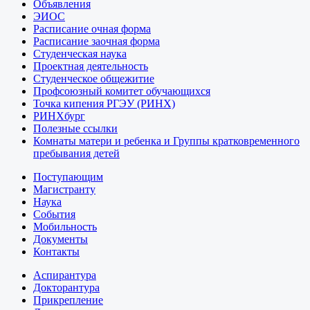
Объявления
ЭИОС
Расписание очная форма
Расписание заочная форма
Студенческая наука
Проектная деятельность
Студенческое общежитие
Профсоюзный комитет обучающихся
Точка кипения РГЭУ (РИНХ)
РИНХбург
Полезные ссылки
Комнаты матери и ребенка и Группы кратковременного
пребывания детей
Поступающим
Магистранту
Наука
События
Мобильность
Документы
Контакты
Аспирантура
Докторантура
Прикрепление