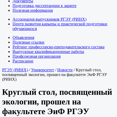
Документы
Подготовка диссертациии к защите
Полезная информация
Ассоциация выпускников РГЭУ (РИНХ)
Центр развития карьеры и практической подготовки
обучающихся
Объявления
Полезные ссылки
Рейтинг профессорско-преподавательского состава
Выпускные квалификационные работы
Профсоюзная организация
Расписание
РГЭУ (РИНХ)
/
Университет
/
Новости
/
Круглый стол,
посвященный экологии, прошел на факультете ЭиФ РГЭУ
(РИНХ)
Круглый стол, посвященный
экологии, прошел на
факультете ЭиФ РГЭУ