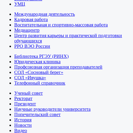
УМЦ
Международная деятельность
Кадровая работа
Воспитательная и спортивно-массовая работа
Медиацентр
Центр развития карьеры и практической подготовки
обучающихся
РРО ВЭО России
Библиотека РГЭУ (РИНХ)
Юридическая клиника
Профсоюзная организация преподавателей
СОЛ «Сосновый берег»
СОЛ «Ивушка»
Телефонный справочник
Ученый совет
Ректорат
Президент
Научные руководители университета
Попечительский совет
История
Новости
Видео