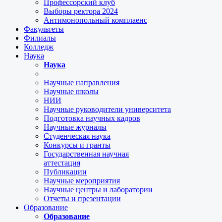
Профессорский клуб
Выборы ректора 2024
Антимонопольный комплаенс
Факультеты
Филиалы
Колледж
Наука
Наука
Научные направления
Научные школы
НИИ
Научные руководители университета
Подготовка научных кадров
Научные журналы
Студенческая наука
Конкурсы и гранты
Государственная научная
аттестация
Публикации
Научные мероприятия
Научные центры и лаборатории
Отчеты и презентации
Образование
Образование