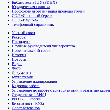
Библиотека РГЭУ (РИНХ)
Юридическая клиника
Профсоюзная организация преподавателей
СОЛ «Сосновый берег»
СОЛ «Ивушка»
Телефонный справочник
Ученый совет
Ректорат
Президент
Научные руководители университета
Попечительский совет
История
Новости
Видео
Фото
Документы
Бухгалтерия
Управление планирования
Кадровая работа
Управление по работе с абитуриентами и развитию карье
Студенческий МФЦ
РРО ВЭО России
Безопасность ВУЗа
Совет ветеранов