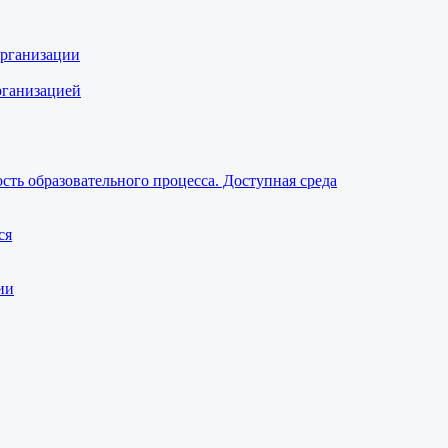
организации
рганизацией
ть образовательного процесса. Доступная среда
ся
ии