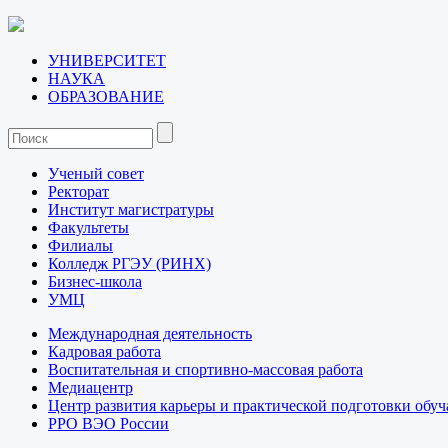
УНИВЕРСИТЕТ
НАУКА
ОБРАЗОВАНИЕ
Ученый совет
Ректорат
Институт магистратуры
Факультеты
Филиалы
Колледж РГЭУ (РИНХ)
Бизнес-школа
УМЦ
Международная деятельность
Кадровая работа
Воспитательная и спортивно-массовая работа
Медиацентр
Центр развития карьеры и практической подготовки обу
РРО ВЭО России