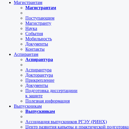
Магистрантам
Магистрантам
Поступающим
Магистранту
Наука
События
Мобильность
Документы
Контакты
Аспирантам
Аспирантура
Аспирантура
Докторантура
Прикрепление
Документы
Подготовка диссертациии
к защите
Полезная информация
Выпускникам
Выпускникам
Ассоциация выпускников РГЭУ (РИНХ)
Центр развития карьеры и практической подготов