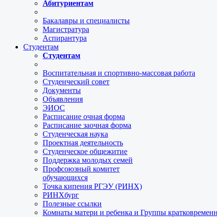
Абитуриентам
Бакалавры и специалисты
Магистратура
Аспирантура
Студентам
Студентам
Воспитательная и спортивно-массовая работа
Студенческий совет
Документы
Объявления
ЭИОС
Расписание очная форма
Расписание заочная форма
Студенческая наука
Проектная деятельность
Студенческое общежитие
Поддержка молодых семей
Профсоюзный комитет
обучающихся
Точка кипения РГЭУ (РИНХ)
РИНХбург
Полезные ссылки
Комнаты матери и ребенка и Группы кратковремен