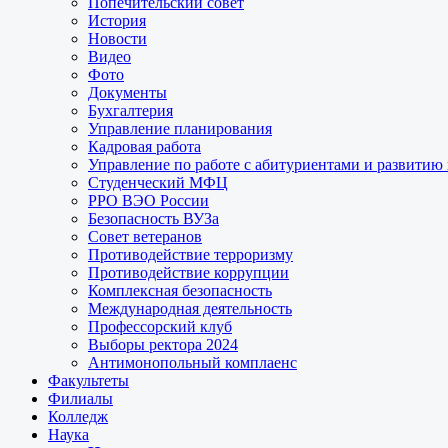
Попечительский совет
История
Новости
Видео
Фото
Документы
Бухгалтерия
Управление планирования
Кадровая работа
Управление по работе с абитуриентами и развитию
Студенческий МФЦ
РРО ВЭО России
Безопасность ВУЗа
Совет ветеранов
Противодействие терроризму
Противодействие коррупции
Комплексная безопасность
Международная деятельность
Профессорский клуб
Выборы ректора 2024
Антимонопольный комплаенс
Факультеты
Филиалы
Колледж
Наука