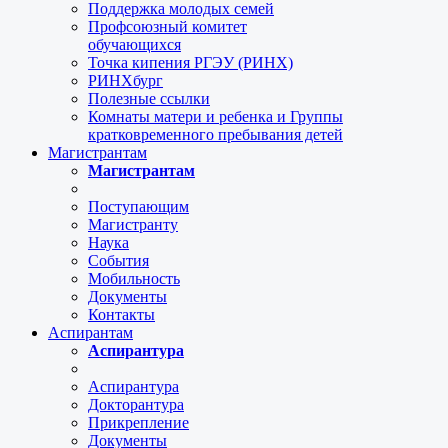
Поддержка молодых семей
Профсоюзный комитет
обучающихся
Точка кипения РГЭУ (РИНХ)
РИНХбург
Полезные ссылки
Комнаты матери и ребенка и Группы
кратковременного пребывания детей
Магистрантам
Магистрантам
Поступающим
Магистранту
Наука
События
Мобильность
Документы
Контакты
Аспирантам
Аспирантура
Аспирантура
Докторантура
Прикрепление
Документы