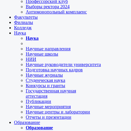
Профессорский клуб
Выборы ректора 2024
Антимонопольный комплаенс
Факультеты
Филиалы
Колледж
Наука
Наука
Научные направления
Научные школы
НИИ
Научные руководители университета
Подготовка научных кадров
Научные журналы
Студенческая наука
Конкурсы и гранты
Государственная научная
аттестация
Публикации
Научные мероприятия
Научные центры и лаборатории
Отчеты и презентации
Образование
Образование