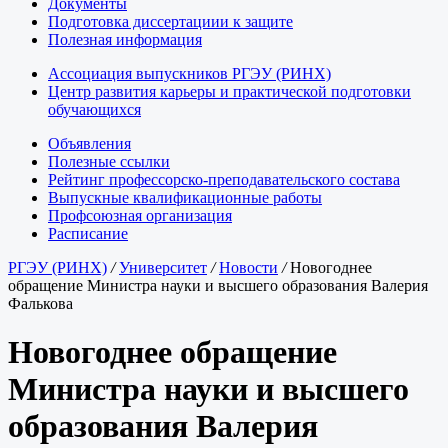
Документы
Подготовка диссертациии к защите
Полезная информация
Ассоциация выпускников РГЭУ (РИНХ)
Центр развития карьеры и практической подготовки
обучающихся
Объявления
Полезные ссылки
Рейтинг профессорско-преподавательского состава
Выпускные квалификационные работы
Профсоюзная организация
Расписание
РГЭУ (РИНХ)
/
Университет
/
Новости
/
Новогоднее
обращение Министра науки и высшего образования Валерия
Фалькова
Новогоднее обращение
Министра науки и высшего
образования Валерия