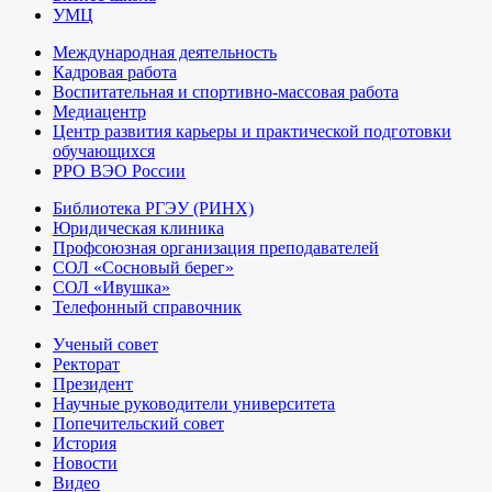
УМЦ
Международная деятельность
Кадровая работа
Воспитательная и спортивно-массовая работа
Медиацентр
Центр развития карьеры и практической подготовки
обучающихся
РРО ВЭО России
Библиотека РГЭУ (РИНХ)
Юридическая клиника
Профсоюзная организация преподавателей
СОЛ «Сосновый берег»
СОЛ «Ивушка»
Телефонный справочник
Ученый совет
Ректорат
Президент
Научные руководители университета
Попечительский совет
История
Новости
Видео