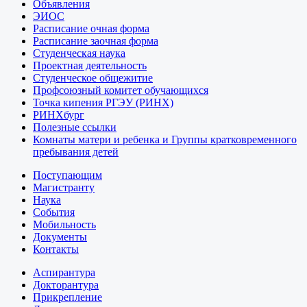
Объявления
ЭИОС
Расписание очная форма
Расписание заочная форма
Студенческая наука
Проектная деятельность
Студенческое общежитие
Профсоюзный комитет обучающихся
Точка кипения РГЭУ (РИНХ)
РИНХбург
Полезные ссылки
Комнаты матери и ребенка и Группы кратковременного
пребывания детей
Поступающим
Магистранту
Наука
События
Мобильность
Документы
Контакты
Аспирантура
Докторантура
Прикрепление