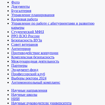
Фото
Документы
Бухгалтерия
Управление планирования
Кадровая работа
Управление по работе с абитуриентами и развитию
карьеры
Студенческий МФЦ
РРО ВЭО России
Безопасность ВУЗа
Совет ветеранов
Антитеррор
Противодействие коррупции
Комплексная безопасность
Международная деятельность
Партнеры
Эндаумент-фонд
Профессорский клуб
Выборы ректора 2024
Антимонопольный комплаенс
Научные направления
Научные школы
НИИ
Научные руководители университета