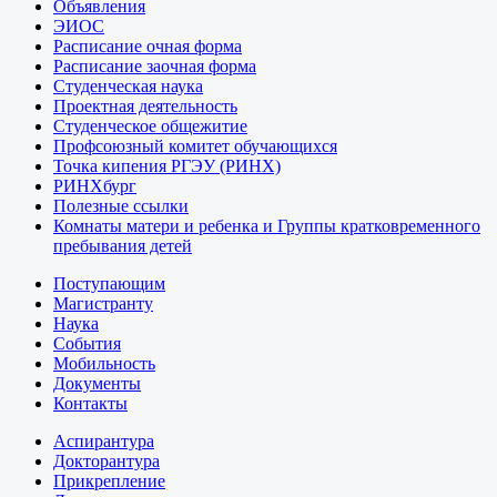
Объявления
ЭИОС
Расписание очная форма
Расписание заочная форма
Студенческая наука
Проектная деятельность
Студенческое общежитие
Профсоюзный комитет обучающихся
Точка кипения РГЭУ (РИНХ)
РИНХбург
Полезные ссылки
Комнаты матери и ребенка и Группы кратковременного
пребывания детей
Поступающим
Магистранту
Наука
События
Мобильность
Документы
Контакты
Аспирантура
Докторантура
Прикрепление