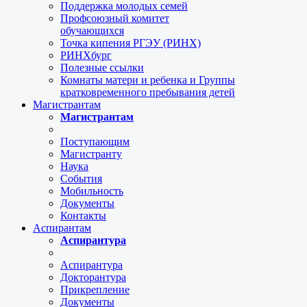
Поддержка молодых семей
Профсоюзный комитет
обучающихся
Точка кипения РГЭУ (РИНХ)
РИНХбург
Полезные ссылки
Комнаты матери и ребенка и Группы
кратковременного пребывания детей
Магистрантам
Магистрантам
Поступающим
Магистранту
Наука
События
Мобильность
Документы
Контакты
Аспирантам
Аспирантура
Аспирантура
Докторантура
Прикрепление
Документы