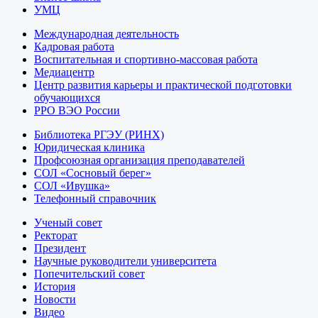
УМЦ
Международная деятельность
Кадровая работа
Воспитательная и спортивно-массовая работа
Медиацентр
Центр развития карьеры и практической подготовки
обучающихся
РРО ВЭО России
Библиотека РГЭУ (РИНХ)
Юридическая клиника
Профсоюзная организация преподавателей
СОЛ «Сосновый берег»
СОЛ «Ивушка»
Телефонный справочник
Ученый совет
Ректорат
Президент
Научные руководители университета
Попечительский совет
История
Новости
Видео