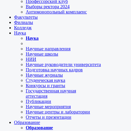
Профессорский клуб
Выборы ректора 2024
Антимонопольный комплаенс
Факультеты
Филиалы
Колледж
Наука
Наука
Научные направления
Научные школы
НИИ
Научные руководители университета
Подготовка научных кадров
Научные журналы
Студенческая наука
Конкурсы и гранты
Государственная научная
аттестация
Публикации
Научные мероприятия
Научные центры и лаборатории
Отчеты и презентации
Образование
Образование