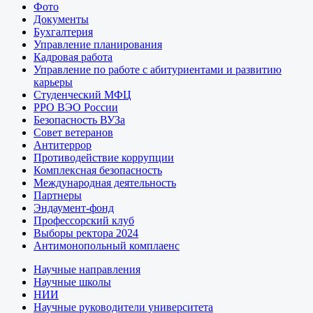
Фото
Документы
Бухгалтерия
Управление планирования
Кадровая работа
Управление по работе с абитуриентами и развитию
карьеры
Студенческий МФЦ
РРО ВЭО России
Безопасность ВУЗа
Совет ветеранов
Антитеррор
Противодействие коррупции
Комплексная безопасность
Международная деятельность
Партнеры
Эндаумент-фонд
Профессорский клуб
Выборы ректора 2024
Антимонопольный комплаенс
Научные направления
Научные школы
НИИ
Научные руководители университета