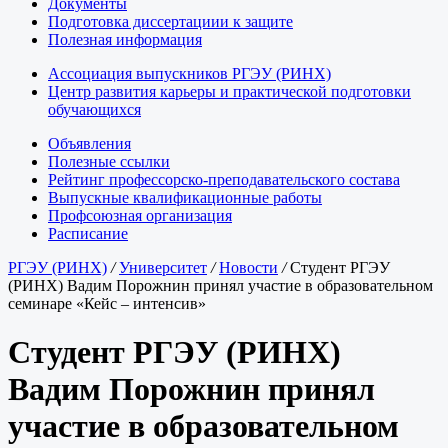
Документы
Подготовка диссертациии к защите
Полезная информация
Ассоциация выпускников РГЭУ (РИНХ)
Центр развития карьеры и практической подготовки
обучающихся
Объявления
Полезные ссылки
Рейтинг профессорско-преподавательского состава
Выпускные квалификационные работы
Профсоюзная организация
Расписание
РГЭУ (РИНХ)
/
Университет
/
Новости
/
Студент РГЭУ
(РИНХ) Вадим Порожнин принял участие в образовательном
семинаре «Кейс – интенсив»
Студент РГЭУ (РИНХ)
Вадим Порожнин принял
участие в образовательном