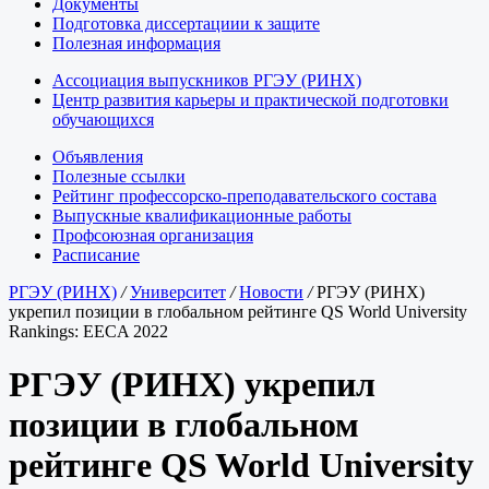
Документы
Подготовка диссертациии к защите
Полезная информация
Ассоциация выпускников РГЭУ (РИНХ)
Центр развития карьеры и практической подготовки
обучающихся
Объявления
Полезные ссылки
Рейтинг профессорско-преподавательского состава
Выпускные квалификационные работы
Профсоюзная организация
Расписание
РГЭУ (РИНХ)
/
Университет
/
Новости
/
РГЭУ (РИНХ)
укрепил позиции в глобальном рейтинге QS World University
Rankings: EECA 2022
РГЭУ (РИНХ) укрепил
позиции в глобальном
рейтинге QS World University