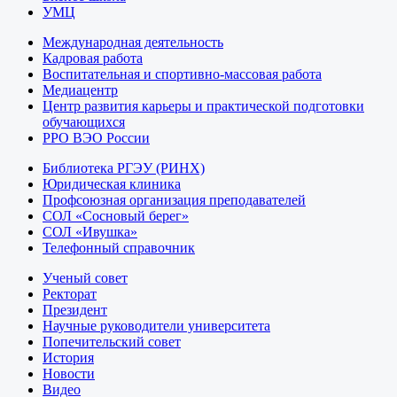
УМЦ
Международная деятельность
Кадровая работа
Воспитательная и спортивно-массовая работа
Медиацентр
Центр развития карьеры и практической подготовки
обучающихся
РРО ВЭО России
Библиотека РГЭУ (РИНХ)
Юридическая клиника
Профсоюзная организация преподавателей
СОЛ «Сосновый берег»
СОЛ «Ивушка»
Телефонный справочник
Ученый совет
Ректорат
Президент
Научные руководители университета
Попечительский совет
История
Новости
Видео