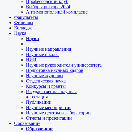
Профессорский клуб
Выборы ректора 2024
Антимонопольный комплаенс
Факультеты
Филиалы
Колледж
Наука
Наука
Научные направления
Научные школы
НИИ
Научные руководители университета
Подготовка научных кадров
Научные журналы
Студенческая наука
Конкурсы и гранты
Государственная научная
аттестация
Публикации
Научные мероприятия
Научные центры и лаборатории
Отчеты и презентации
Образование
Образование