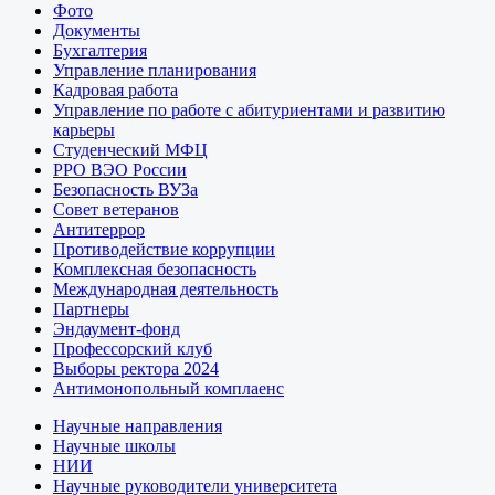
Фото
Документы
Бухгалтерия
Управление планирования
Кадровая работа
Управление по работе с абитуриентами и развитию
карьеры
Студенческий МФЦ
РРО ВЭО России
Безопасность ВУЗа
Совет ветеранов
Антитеррор
Противодействие коррупции
Комплексная безопасность
Международная деятельность
Партнеры
Эндаумент-фонд
Профессорский клуб
Выборы ректора 2024
Антимонопольный комплаенс
Научные направления
Научные школы
НИИ
Научные руководители университета