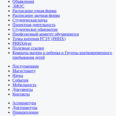
Объявления
ЭИОС
Расписание очная форма
Расписание заочная форма
Студенческая наука
Проектная деятельность
Студенческое общежитие
Профсоюзный комитет обучающихся
Точка кипения РГЭУ (РИНХ)
РИНХбург
Полезные ссылки
Комнаты матери и ребенка и Группы кратковременного
пребывания детей
Поступающим
Магистранту
Наука
События
Мобильность
Документы
Контакты
Аспирантура
Докторантура
Прикрепление