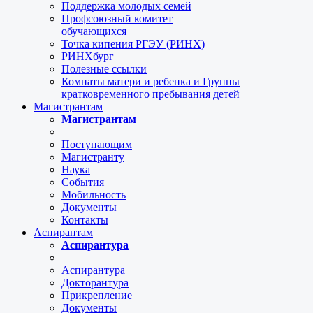
Поддержка молодых семей
Профсоюзный комитет
обучающихся
Точка кипения РГЭУ (РИНХ)
РИНХбург
Полезные ссылки
Комнаты матери и ребенка и Группы
кратковременного пребывания детей
Магистрантам
Магистрантам
Поступающим
Магистранту
Наука
События
Мобильность
Документы
Контакты
Аспирантам
Аспирантура
Аспирантура
Докторантура
Прикрепление
Документы