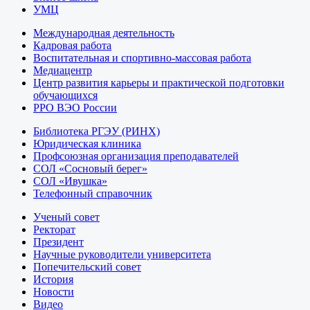
УМЦ
Международная деятельность
Кадровая работа
Воспитательная и спортивно-массовая работа
Медиацентр
Центр развития карьеры и практической подготовки
обучающихся
РРО ВЭО России
Библиотека РГЭУ (РИНХ)
Юридическая клиника
Профсоюзная организация преподавателей
СОЛ «Сосновый берег»
СОЛ «Ивушка»
Телефонный справочник
Ученый совет
Ректорат
Президент
Научные руководители университета
Попечительский совет
История
Новости
Видео