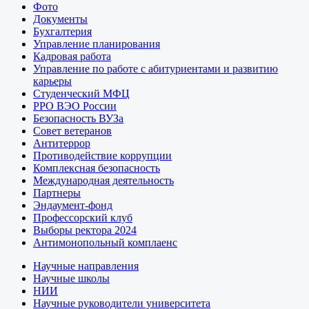
Фото
Документы
Бухгалтерия
Управление планирования
Кадровая работа
Управление по работе с абитуриентами и развитию
карьеры
Студенческий МФЦ
РРО ВЭО России
Безопасность ВУЗа
Совет ветеранов
Антитеррор
Противодействие коррупции
Комплексная безопасность
Международная деятельность
Партнеры
Эндаумент-фонд
Профессорский клуб
Выборы ректора 2024
Антимонопольный комплаенс
Научные направления
Научные школы
НИИ
Научные руководители университета