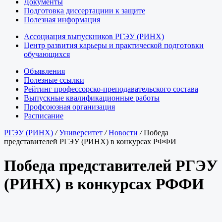
Документы
Подготовка диссертациии к защите
Полезная информация
Ассоциация выпускников РГЭУ (РИНХ)
Центр развития карьеры и практической подготовки
обучающихся
Объявления
Полезные ссылки
Рейтинг профессорско-преподавательского состава
Выпускные квалификационные работы
Профсоюзная организация
Расписание
РГЭУ (РИНХ)
/
Университет
/
Новости
/
Победа
представителей РГЭУ (РИНХ) в конкурсах РФФИ
Победа представителей РГЭУ
(РИНХ) в конкурсах РФФИ