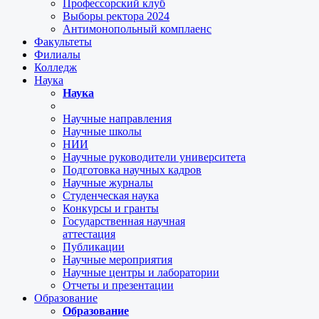
Профессорский клуб
Выборы ректора 2024
Антимонопольный комплаенс
Факультеты
Филиалы
Колледж
Наука
Наука
Научные направления
Научные школы
НИИ
Научные руководители университета
Подготовка научных кадров
Научные журналы
Студенческая наука
Конкурсы и гранты
Государственная научная
аттестация
Публикации
Научные мероприятия
Научные центры и лаборатории
Отчеты и презентации
Образование
Образование