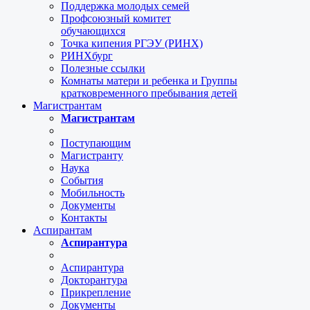
Поддержка молодых семей
Профсоюзный комитет
обучающихся
Точка кипения РГЭУ (РИНХ)
РИНХбург
Полезные ссылки
Комнаты матери и ребенка и Группы
кратковременного пребывания детей
Магистрантам
Магистрантам
Поступающим
Магистранту
Наука
События
Мобильность
Документы
Контакты
Аспирантам
Аспирантура
Аспирантура
Докторантура
Прикрепление
Документы