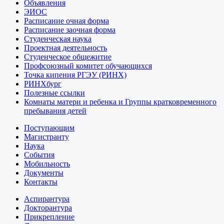
Объявления
ЭИОС
Расписание очная форма
Расписание заочная форма
Студенческая наука
Проектная деятельность
Студенческое общежитие
Профсоюзный комитет обучающихся
Точка кипения РГЭУ (РИНХ)
РИНХбург
Полезные ссылки
Комнаты матери и ребенка и Группы кратковременного
пребывания детей
Поступающим
Магистранту
Наука
События
Мобильность
Документы
Контакты
Аспирантура
Докторантура
Прикрепление