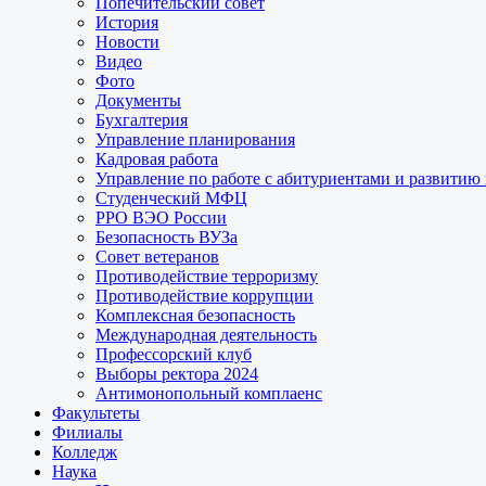
Попечительский совет
История
Новости
Видео
Фото
Документы
Бухгалтерия
Управление планирования
Кадровая работа
Управление по работе с абитуриентами и развитию
Студенческий МФЦ
РРО ВЭО России
Безопасность ВУЗа
Совет ветеранов
Противодействие терроризму
Противодействие коррупции
Комплексная безопасность
Международная деятельность
Профессорский клуб
Выборы ректора 2024
Антимонопольный комплаенс
Факультеты
Филиалы
Колледж
Наука