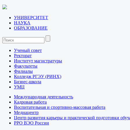
УНИВЕРСИТЕТ
НАУКА
ОБРАЗОВАНИЕ
Ученый совет
Ректорат
Институт магистратуры
Факультеты
Филиалы
Колледж РГЭУ (РИНХ)
Бизнес-школа
УМЦ
Международная деятельность
Кадровая работа
Воспитательная и спортивно-массовая работа
Медиацентр
Центр развития карьеры и практической подготовки обу
РРО ВЭО России