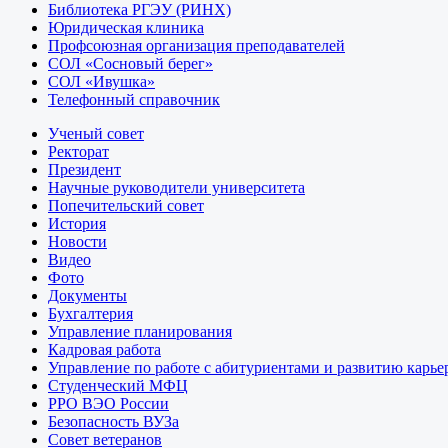
Библиотека РГЭУ (РИНХ)
Юридическая клиника
Профсоюзная организация преподавателей
СОЛ «Сосновый берег»
СОЛ «Ивушка»
Телефонный справочник
Ученый совет
Ректорат
Президент
Научные руководители университета
Попечительский совет
История
Новости
Видео
Фото
Документы
Бухгалтерия
Управление планирования
Кадровая работа
Управление по работе с абитуриентами и развитию карье
Студенческий МФЦ
РРО ВЭО России
Безопасность ВУЗа
Совет ветеранов