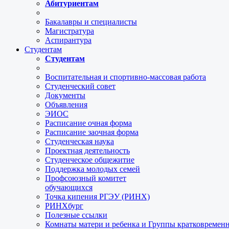
Абитуриентам
Бакалавры и специалисты
Магистратура
Аспирантура
Студентам
Студентам
Воспитательная и спортивно-массовая работа
Студенческий совет
Документы
Объявления
ЭИОС
Расписание очная форма
Расписание заочная форма
Студенческая наука
Проектная деятельность
Студенческое общежитие
Поддержка молодых семей
Профсоюзный комитет
обучающихся
Точка кипения РГЭУ (РИНХ)
РИНХбург
Полезные ссылки
Комнаты матери и ребенка и Группы кратковремен