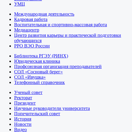
УМЦ
Международная деятельность
Кадровая работа
Воспитательная и спортивно-массовая работа
Медиацентр
Центр развития карьеры и практической подготовки
обучающихся
РРО ВЭО России
Библиотека РГЭУ (РИНХ)
Юридическая клиника
Профсоюзная организация преподавателей
СОЛ «Сосновый берег»
СОЛ «Ивушка»
Телефонный справочник
Ученый совет
Ректорат
Президент
Научные руководители университета
Попечительский совет
История
Новости
Видео