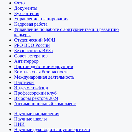
Фото
Документы
Бухгалтерия
Управление планирования
Кадровая работа
Управление по работе с абитуриентами и развитию
карьеры
Студенческий МФЦ
РРО ВЭО России
Безопасность ВУЗа
Совет ветеранов
Антитеррор
Противодействие коррупции
Комплексная безопасность
Международная деятельность
Партнеры
Эндаумент-фонд
Профессорский клуб
Выборы ректора 2024
Антимонопольный комплаенс
Научные направления
Научные школы
НИИ
Научные руководители университета