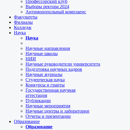
Профессорский клуб
Выборы ректора 2024
Антимонопольный комплаенс
Факультеты
Филиалы
Колледж
Наука
Наука
Научные направления
Научные школы
НИИ
Научные руководители университета
Подготовка научных кадров
Научные журналы
Студенческая наука
Конкурсы и гранты
Государственная научная
аттестация
Публикации
Научные мероприятия
Научные центры и лаборатории
Отчеты и презентации
Образование
Образование