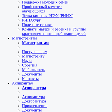
Поддержка молодых семей
Профсоюзный комитет
обучающихся
Точка кипения РГЭУ (РИНХ)
РИНХбург
Полезные ссылки
Комнаты матери и ребенка и Группы
кратковременного пребывания детей
Магистрантам
Магистрантам
Поступающим
Магистранту
Наука
События
Мобильность
Документы
Контакты
Аспирантам
Аспирантура
Аспирантура
Докторантура
Прикрепление
Документы