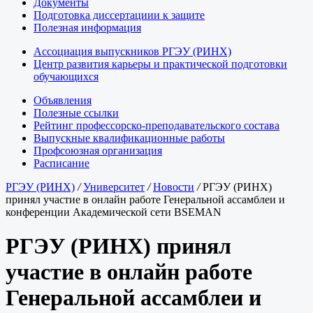
Документы
Подготовка диссертациии к защите
Полезная информация
Ассоциация выпускников РГЭУ (РИНХ)
Центр развития карьеры и практической подготовки
обучающихся
Объявления
Полезные ссылки
Рейтинг профессорско-преподавательского состава
Выпускные квалификационные работы
Профсоюзная организация
Расписание
РГЭУ (РИНХ)
/
Университет
/
Новости
/
РГЭУ (РИНХ)
принял участие в онлайн работе Генеральной ассамблеи и
конференции Академической сети BSEMAN
РГЭУ (РИНХ) принял
участие в онлайн работе
Генеральной ассамблеи и