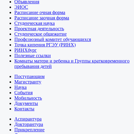
Объявления
ЭИОС
Расписание очная форма
Расписание заочная форма
Студенческая наука
Проектная деятельность
Студенческое общежитие
Профсоюзный комитет обучающихся
Точка кипения РГЭУ (РИНХ)
РИНХбург
Полезные ссылки
Комнаты матери и ребенка и Группы кратковременного
пребывания детей
Поступающим
Магистранту
Наука
События
Мобильность
Документы
Контакты
Аспирантура
Докторантура
Прикрепление