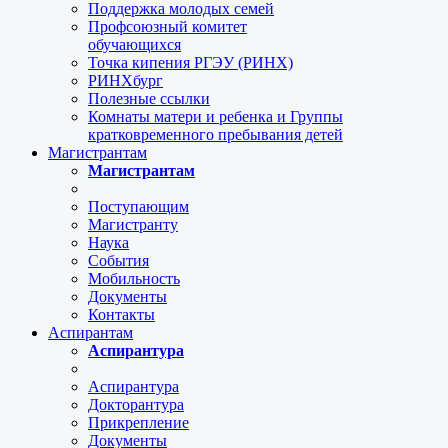
Поддержка молодых семей
Профсоюзный комитет
обучающихся
Точка кипения РГЭУ (РИНХ)
РИНХбург
Полезные ссылки
Комнаты матери и ребенка и Группы
кратковременного пребывания детей
Магистрантам
Магистрантам
Поступающим
Магистранту
Наука
События
Мобильность
Документы
Контакты
Аспирантам
Аспирантура
Аспирантура
Докторантура
Прикрепление
Документы