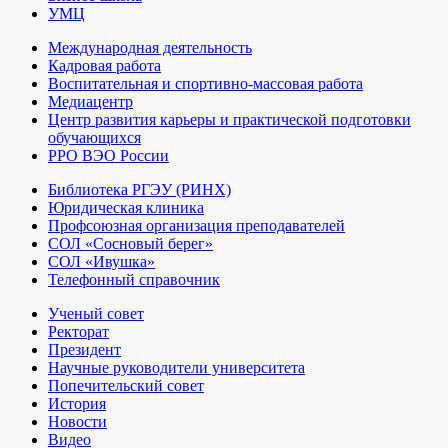
УМЦ
Международная деятельность
Кадровая работа
Воспитательная и спортивно-массовая работа
Медиацентр
Центр развития карьеры и практической подготовки
обучающихся
РРО ВЭО России
Библиотека РГЭУ (РИНХ)
Юридическая клиника
Профсоюзная организация преподавателей
СОЛ «Сосновый берег»
СОЛ «Ивушка»
Телефонный справочник
Ученый совет
Ректорат
Президент
Научные руководители университета
Попечительский совет
История
Новости
Видео