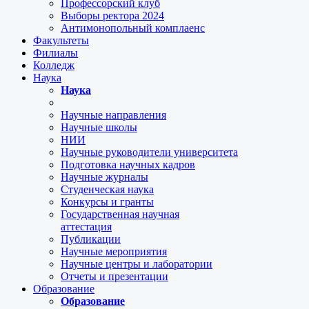
Профессорский клуб
Выборы ректора 2024
Антимонопольный комплаенс
Факультеты
Филиалы
Колледж
Наука
Наука
Научные направления
Научные школы
НИИ
Научные руководители университета
Подготовка научных кадров
Научные журналы
Студенческая наука
Конкурсы и гранты
Государственная научная
аттестация
Публикации
Научные мероприятия
Научные центры и лаборатории
Отчеты и презентации
Образование
Образование