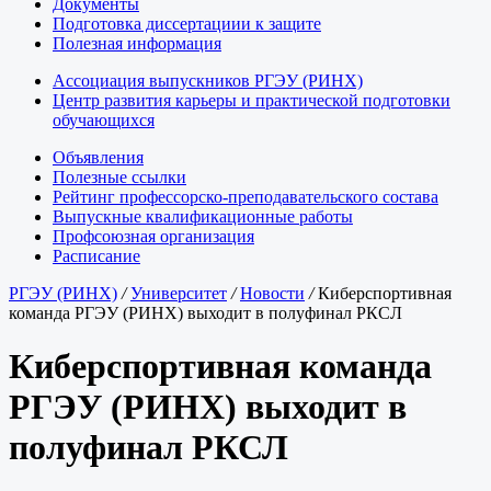
Документы
Подготовка диссертациии к защите
Полезная информация
Ассоциация выпускников РГЭУ (РИНХ)
Центр развития карьеры и практической подготовки
обучающихся
Объявления
Полезные ссылки
Рейтинг профессорско-преподавательского состава
Выпускные квалификационные работы
Профсоюзная организация
Расписание
РГЭУ (РИНХ)
/
Университет
/
Новости
/
Киберспортивная
команда РГЭУ (РИНХ) выходит в полуфинал РКСЛ
Киберспортивная команда
РГЭУ (РИНХ) выходит в
полуфинал РКСЛ