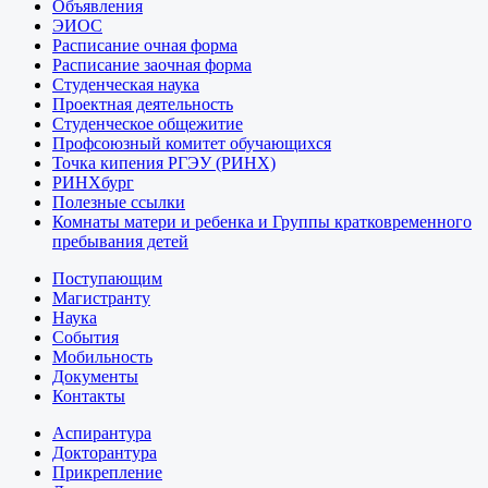
Объявления
ЭИОС
Расписание очная форма
Расписание заочная форма
Студенческая наука
Проектная деятельность
Студенческое общежитие
Профсоюзный комитет обучающихся
Точка кипения РГЭУ (РИНХ)
РИНХбург
Полезные ссылки
Комнаты матери и ребенка и Группы кратковременного
пребывания детей
Поступающим
Магистранту
Наука
События
Мобильность
Документы
Контакты
Аспирантура
Докторантура
Прикрепление