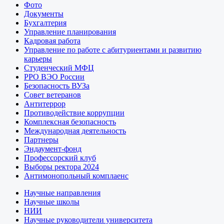
Фото
Документы
Бухгалтерия
Управление планирования
Кадровая работа
Управление по работе с абитуриентами и развитию
карьеры
Студенческий МФЦ
РРО ВЭО России
Безопасность ВУЗа
Совет ветеранов
Антитеррор
Противодействие коррупции
Комплексная безопасность
Международная деятельность
Партнеры
Эндаумент-фонд
Профессорский клуб
Выборы ректора 2024
Антимонопольный комплаенс
Научные направления
Научные школы
НИИ
Научные руководители университета