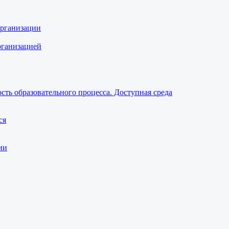
организации
рганизацией
ть образовательного процесса. Доступная среда
ся
ии