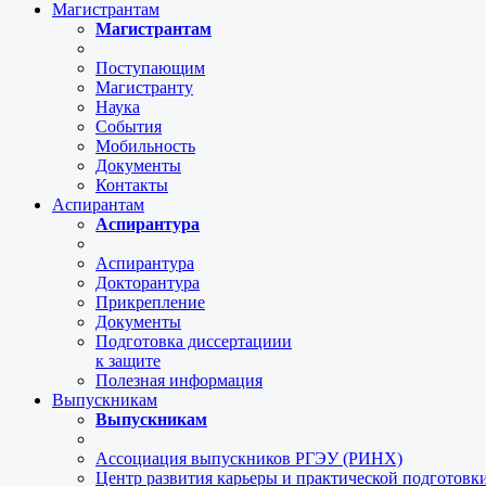
Магистрантам
Магистрантам
Поступающим
Магистранту
Наука
События
Мобильность
Документы
Контакты
Аспирантам
Аспирантура
Аспирантура
Докторантура
Прикрепление
Документы
Подготовка диссертациии
к защите
Полезная информация
Выпускникам
Выпускникам
Ассоциация выпускников РГЭУ (РИНХ)
Центр развития карьеры и практической подготов