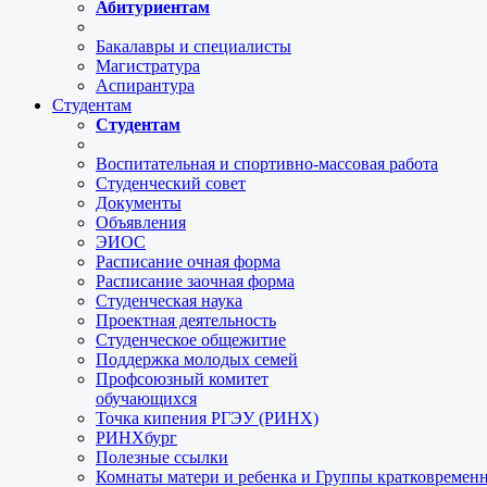
Абитуриентам
Бакалавры и специалисты
Магистратура
Аспирантура
Студентам
Студентам
Воспитательная и спортивно-массовая работа
Студенческий совет
Документы
Объявления
ЭИОС
Расписание очная форма
Расписание заочная форма
Студенческая наука
Проектная деятельность
Студенческое общежитие
Поддержка молодых семей
Профсоюзный комитет
обучающихся
Точка кипения РГЭУ (РИНХ)
РИНХбург
Полезные ссылки
Комнаты матери и ребенка и Группы кратковремен