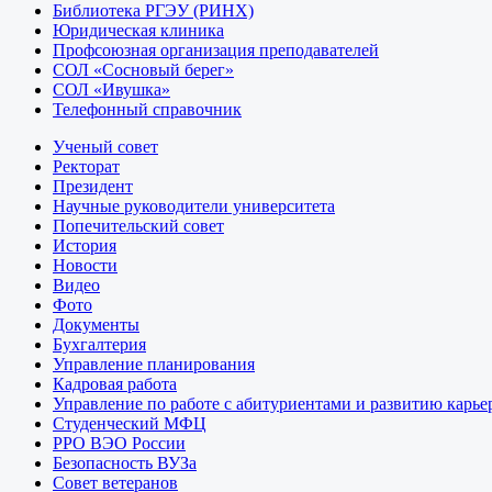
Библиотека РГЭУ (РИНХ)
Юридическая клиника
Профсоюзная организация преподавателей
СОЛ «Сосновый берег»
СОЛ «Ивушка»
Телефонный справочник
Ученый совет
Ректорат
Президент
Научные руководители университета
Попечительский совет
История
Новости
Видео
Фото
Документы
Бухгалтерия
Управление планирования
Кадровая работа
Управление по работе с абитуриентами и развитию карье
Студенческий МФЦ
РРО ВЭО России
Безопасность ВУЗа
Совет ветеранов