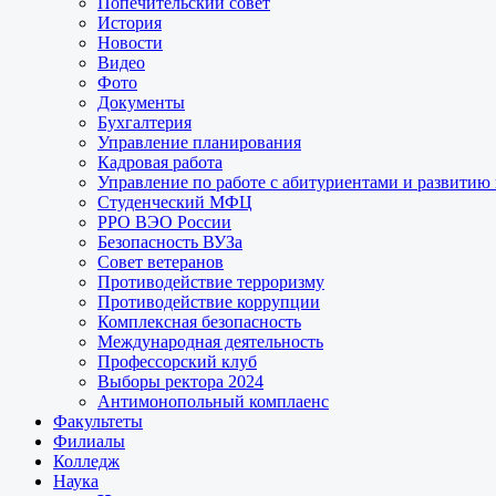
Попечительский совет
История
Новости
Видео
Фото
Документы
Бухгалтерия
Управление планирования
Кадровая работа
Управление по работе с абитуриентами и развитию
Студенческий МФЦ
РРО ВЭО России
Безопасность ВУЗа
Совет ветеранов
Противодействие терроризму
Противодействие коррупции
Комплексная безопасность
Международная деятельность
Профессорский клуб
Выборы ректора 2024
Антимонопольный комплаенс
Факультеты
Филиалы
Колледж
Наука