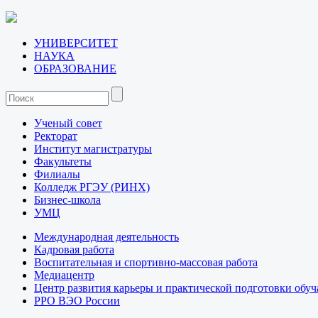
УНИВЕРСИТЕТ
НАУКА
ОБРАЗОВАНИЕ
Ученый совет
Ректорат
Институт магистратуры
Факультеты
Филиалы
Колледж РГЭУ (РИНХ)
Бизнес-школа
УМЦ
Международная деятельность
Кадровая работа
Воспитательная и спортивно-массовая работа
Медиацентр
Центр развития карьеры и практической подготовки обу
РРО ВЭО России