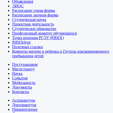
Объявления
ЭИОС
Расписание очная форма
Расписание заочная форма
Студенческая наука
Проектная деятельность
Студенческое общежитие
Профсоюзный комитет обучающихся
Точка кипения РГЭУ (РИНХ)
РИНХбург
Полезные ссылки
Комнаты матери и ребенка и Группы кратковременного
пребывания детей
Поступающим
Магистранту
Наука
События
Мобильность
Документы
Контакты
Аспирантура
Докторантура
Прикрепление