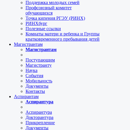
Поддержка молодых семей
Профсоюзный комитет
обучающихся
Точка кипения РГЭУ (РИНХ)
РИНХбург
Полезные ссылки
Комнаты матери и ребенка и Группы
кратковременного пребывания детей
Магистрантам
Магистрантам
Поступающим
Магистранту
Наука
События
Мобильность
Документы
Контакты
Аспирантам
Аспирантура
Аспирантура
Докторантура
Прикрепление
Документы