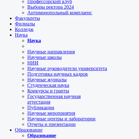
Профессорский клуб
Выборы ректора 2024
Антимонопольный комплаенс
Факультеты
Филиалы
Колледж
Наука
Наука
Научные направления
Научные школы
НИИ
Научные руководители университета
Подготовка научных кадров
Научные журналы
Студенческая наука
Конкурсы и гранты
Государственная научная
аттестация
Публикации
Научные мероприятия
Научные центры и лаборатории
Отчеты и презентации
Образование
Образование