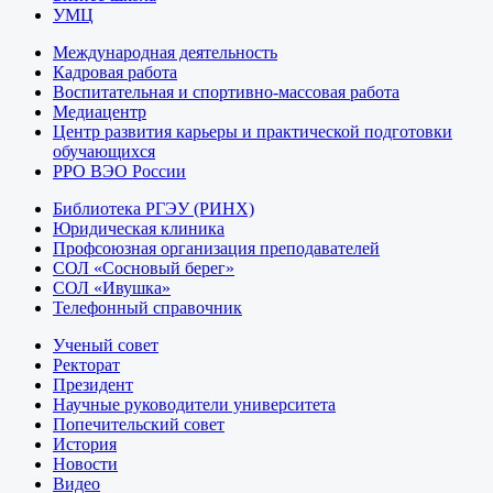
УМЦ
Международная деятельность
Кадровая работа
Воспитательная и спортивно-массовая работа
Медиацентр
Центр развития карьеры и практической подготовки
обучающихся
РРО ВЭО России
Библиотека РГЭУ (РИНХ)
Юридическая клиника
Профсоюзная организация преподавателей
СОЛ «Сосновый берег»
СОЛ «Ивушка»
Телефонный справочник
Ученый совет
Ректорат
Президент
Научные руководители университета
Попечительский совет
История
Новости
Видео