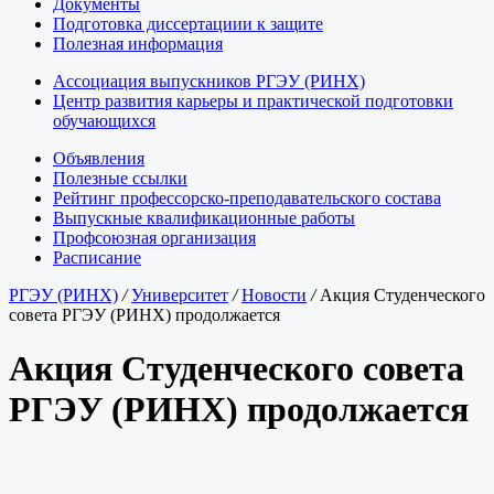
Документы
Подготовка диссертациии к защите
Полезная информация
Ассоциация выпускников РГЭУ (РИНХ)
Центр развития карьеры и практической подготовки
обучающихся
Объявления
Полезные ссылки
Рейтинг профессорско-преподавательского состава
Выпускные квалификационные работы
Профсоюзная организация
Расписание
РГЭУ (РИНХ)
/
Университет
/
Новости
/
Акция Студенческого
совета РГЭУ (РИНХ) продолжается
Акция Студенческого совета
РГЭУ (РИНХ) продолжается