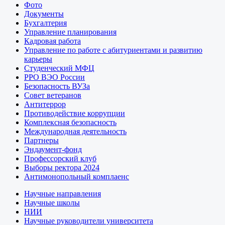
Фото
Документы
Бухгалтерия
Управление планирования
Кадровая работа
Управление по работе с абитуриентами и развитию
карьеры
Студенческий МФЦ
РРО ВЭО России
Безопасность ВУЗа
Совет ветеранов
Антитеррор
Противодействие коррупции
Комплексная безопасность
Международная деятельность
Партнеры
Эндаумент-фонд
Профессорский клуб
Выборы ректора 2024
Антимонопольный комплаенс
Научные направления
Научные школы
НИИ
Научные руководители университета