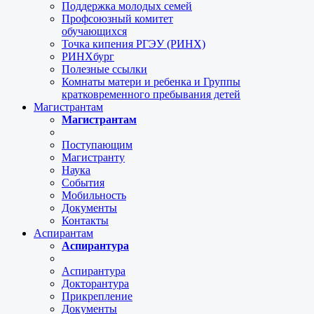
Поддержка молодых семей
Профсоюзный комитет
обучающихся
Точка кипения РГЭУ (РИНХ)
РИНХбург
Полезные ссылки
Комнаты матери и ребенка и Группы
кратковременного пребывания детей
Магистрантам
Магистрантам
Поступающим
Магистранту
Наука
События
Мобильность
Документы
Контакты
Аспирантам
Аспирантура
Аспирантура
Докторантура
Прикрепление
Документы