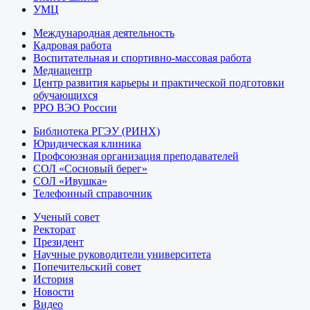
УМЦ
Международная деятельность
Кадровая работа
Воспитательная и спортивно-массовая работа
Медиацентр
Центр развития карьеры и практической подготовки
обучающихся
РРО ВЭО России
Библиотека РГЭУ (РИНХ)
Юридическая клиника
Профсоюзная организация преподавателей
СОЛ «Сосновый берег»
СОЛ «Ивушка»
Телефонный справочник
Ученый совет
Ректорат
Президент
Научные руководители университета
Попечительский совет
История
Новости
Видео