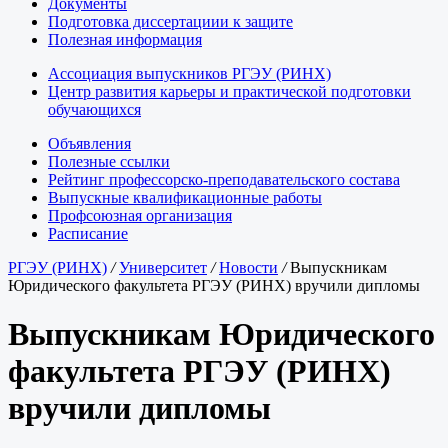
Документы
Подготовка диссертациии к защите
Полезная информация
Ассоциация выпускников РГЭУ (РИНХ)
Центр развития карьеры и практической подготовки
обучающихся
Объявления
Полезные ссылки
Рейтинг профессорско-преподавательского состава
Выпускные квалификационные работы
Профсоюзная организация
Расписание
РГЭУ (РИНХ)
/
Университет
/
Новости
/
Выпускникам
Юридического факультета РГЭУ (РИНХ) вручили дипломы
Выпускникам Юридического
факультета РГЭУ (РИНХ)
вручили дипломы