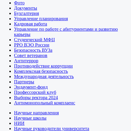
Фото
Документы
Бухгалтерия
Управление планирования
Кадровая работа
Управление по работе с абитуриентами и развитию
карьеры
Студенческий МФЦ
РРО ВЭО России
Безопасность ВУЗа
Совет ветеранов
Антитеррор
Противодействие коррупции
Комплексная безопасность
Международная деятельность
Партнеры
Эндаумент-фонд
Профессорский клуб
Выборы ректора 2024
Антимонопольный комплаенс
Научные направления
Научные школы
НИИ
Научные руководители университета