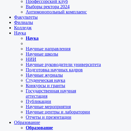
Профессорский клуб
Выборы ректора 2024
Антимонопольный комплаенс
Факультеты
Филиалы
Колледж
Наука
Наука
Научные направления
Научные школы
НИИ
Научные руководители университета
Подготовка научных кадров
Научные журналы
Студенческая наука
Конкурсы и гранты
Государственная научная
аттестация
Публикации
Научные мероприятия
Научные центры и лаборатории
Отчеты и презентации
Образование
Образование