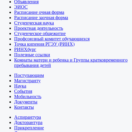
Объявления
ЭИОС
Расписание очная форма
Расписание заочная форма
Студенческая наука
Проектная деятельность
Студенческое общежитие
Профсоюзный комитет обучающихся
Точка кипения РГЭУ (РИНХ)
РИНХбург
Полезные ссылки
Комнаты матери и ребенка и Группы кратковременного
пребывания детей
Поступающим
Магистранту
Наука
События
Мобильность
Документы
Контакты
Аспирантура
Докторантура
Прикрепление