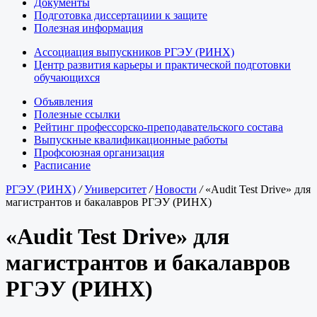
Документы
Подготовка диссертациии к защите
Полезная информация
Ассоциация выпускников РГЭУ (РИНХ)
Центр развития карьеры и практической подготовки
обучающихся
Объявления
Полезные ссылки
Рейтинг профессорско-преподавательского состава
Выпускные квалификационные работы
Профсоюзная организация
Расписание
РГЭУ (РИНХ)
/
Университет
/
Новости
/
«Audit Test Drive» для
магистрантов и бакалавров РГЭУ (РИНХ)
«Audit Test Drive» для
магистрантов и бакалавров
РГЭУ (РИНХ)