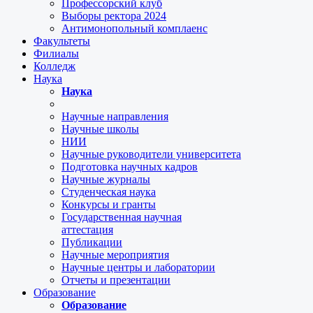
Профессорский клуб
Выборы ректора 2024
Антимонопольный комплаенс
Факультеты
Филиалы
Колледж
Наука
Наука
Научные направления
Научные школы
НИИ
Научные руководители университета
Подготовка научных кадров
Научные журналы
Студенческая наука
Конкурсы и гранты
Государственная научная
аттестация
Публикации
Научные мероприятия
Научные центры и лаборатории
Отчеты и презентации
Образование
Образование