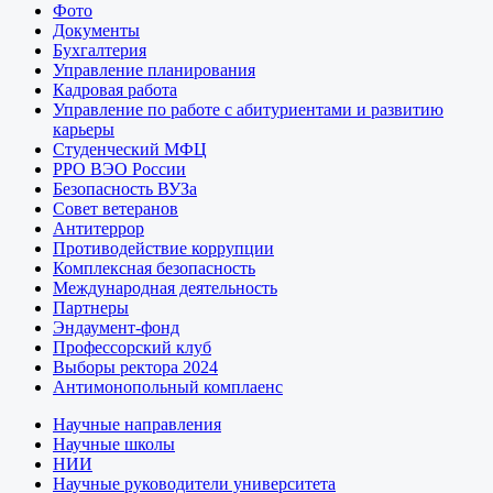
Фото
Документы
Бухгалтерия
Управление планирования
Кадровая работа
Управление по работе с абитуриентами и развитию
карьеры
Студенческий МФЦ
РРО ВЭО России
Безопасность ВУЗа
Совет ветеранов
Антитеррор
Противодействие коррупции
Комплексная безопасность
Международная деятельность
Партнеры
Эндаумент-фонд
Профессорский клуб
Выборы ректора 2024
Антимонопольный комплаенс
Научные направления
Научные школы
НИИ
Научные руководители университета