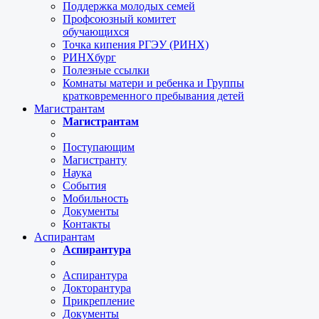
Поддержка молодых семей
Профсоюзный комитет
обучающихся
Точка кипения РГЭУ (РИНХ)
РИНХбург
Полезные ссылки
Комнаты матери и ребенка и Группы
кратковременного пребывания детей
Магистрантам
Магистрантам
Поступающим
Магистранту
Наука
События
Мобильность
Документы
Контакты
Аспирантам
Аспирантура
Аспирантура
Докторантура
Прикрепление
Документы