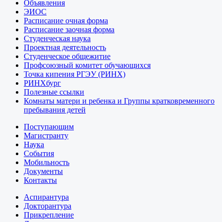
Объявления
ЭИОС
Расписание очная форма
Расписание заочная форма
Студенческая наука
Проектная деятельность
Студенческое общежитие
Профсоюзный комитет обучающихся
Точка кипения РГЭУ (РИНХ)
РИНХбург
Полезные ссылки
Комнаты матери и ребенка и Группы кратковременного
пребывания детей
Поступающим
Магистранту
Наука
События
Мобильность
Документы
Контакты
Аспирантура
Докторантура
Прикрепление