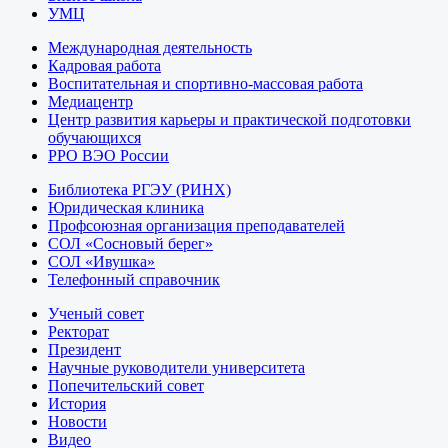
УМЦ
Международная деятельность
Кадровая работа
Воспитательная и спортивно-массовая работа
Медиацентр
Центр развития карьеры и практической подготовки
обучающихся
РРО ВЭО России
Библиотека РГЭУ (РИНХ)
Юридическая клиника
Профсоюзная организация преподавателей
СОЛ «Сосновый берег»
СОЛ «Ивушка»
Телефонный справочник
Ученый совет
Ректорат
Президент
Научные руководители университета
Попечительский совет
История
Новости
Видео