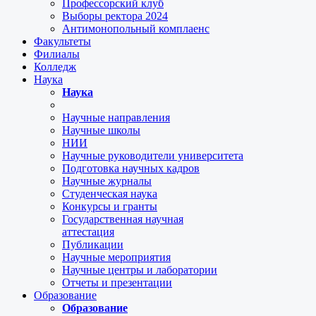
Профессорский клуб
Выборы ректора 2024
Антимонопольный комплаенс
Факультеты
Филиалы
Колледж
Наука
Наука
Научные направления
Научные школы
НИИ
Научные руководители университета
Подготовка научных кадров
Научные журналы
Студенческая наука
Конкурсы и гранты
Государственная научная
аттестация
Публикации
Научные мероприятия
Научные центры и лаборатории
Отчеты и презентации
Образование
Образование