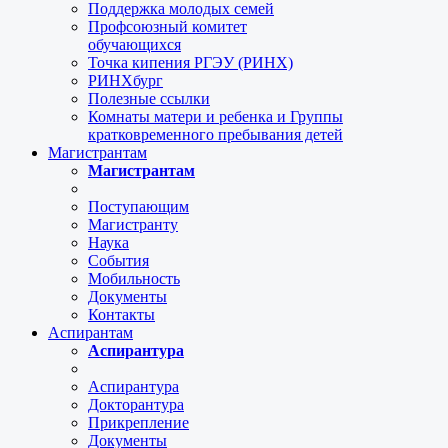
Поддержка молодых семей
Профсоюзный комитет
обучающихся
Точка кипения РГЭУ (РИНХ)
РИНХбург
Полезные ссылки
Комнаты матери и ребенка и Группы
кратковременного пребывания детей
Магистрантам
Магистрантам
Поступающим
Магистранту
Наука
События
Мобильность
Документы
Контакты
Аспирантам
Аспирантура
Аспирантура
Докторантура
Прикрепление
Документы