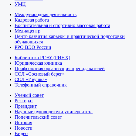
УМЦ
Международная деятельность
Кадровая работа
Воспитательная и спортивно-массовая работа
Медиацентр
Центр развития карьеры и практической подготовки
обучающихся
РРО ВЭО России
Библиотека РГЭУ (РИНХ)
Юридическая клиника
Профсоюзная организация преподавателей
СОЛ «Сосновый берег»
СОЛ «Ивушка»
Телефонный справочник
Ученый совет
Ректорат
Президент
Научные руководители университета
Попечительский совет
История
Новости
Видео