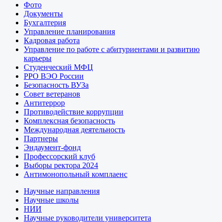
Фото
Документы
Бухгалтерия
Управление планирования
Кадровая работа
Управление по работе с абитуриентами и развитию
карьеры
Студенческий МФЦ
РРО ВЭО России
Безопасность ВУЗа
Совет ветеранов
Антитеррор
Противодействие коррупции
Комплексная безопасность
Международная деятельность
Партнеры
Эндаумент-фонд
Профессорский клуб
Выборы ректора 2024
Антимонопольный комплаенс
Научные направления
Научные школы
НИИ
Научные руководители университета