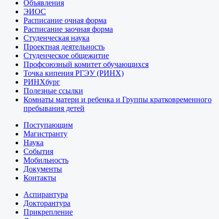
Объявления
ЭИОС
Расписание очная форма
Расписание заочная форма
Студенческая наука
Проектная деятельность
Студенческое общежитие
Профсоюзный комитет обучающихся
Точка кипения РГЭУ (РИНХ)
РИНХбург
Полезные ссылки
Комнаты матери и ребенка и Группы кратковременного
пребывания детей
Поступающим
Магистранту
Наука
События
Мобильность
Документы
Контакты
Аспирантура
Докторантура
Прикрепление