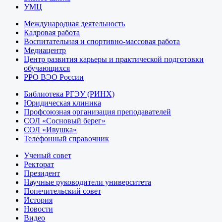
УМЦ
Международная деятельность
Кадровая работа
Воспитательная и спортивно-массовая работа
Медиацентр
Центр развития карьеры и практической подготовки
обучающихся
РРО ВЭО России
Библиотека РГЭУ (РИНХ)
Юридическая клиника
Профсоюзная организация преподавателей
СОЛ «Сосновый берег»
СОЛ «Ивушка»
Телефонный справочник
Ученый совет
Ректорат
Президент
Научные руководители университета
Попечительский совет
История
Новости
Видео