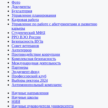
Фото
Документы
Бухгалтерия
Управление планирования
Кадровая работа
Управление по работе с абитуриентами и развитию
карьеры
Студенческий МФЦ
РРО ВЭО России
Безопасность ВУЗа
Совет ветеранов
Антитеррор
Противодействие коррупции
Комплексная безопасность
Международная деятельность
Партнеры
Эндаумент-фонд
Профессорский клуб
Выборы ректора 2024
Антимонопольный комплаенс
Научные направления
Научные школы
НИИ
Научные руководители университета