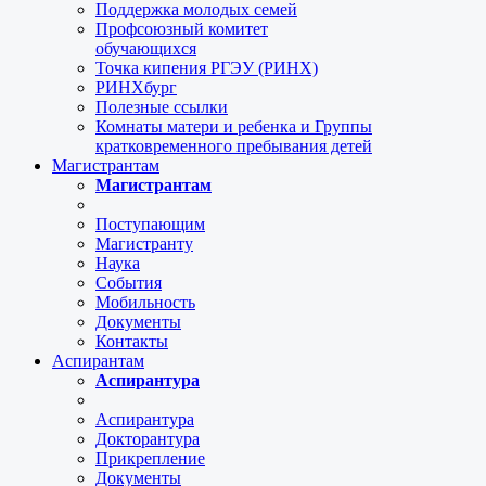
Поддержка молодых семей
Профсоюзный комитет
обучающихся
Точка кипения РГЭУ (РИНХ)
РИНХбург
Полезные ссылки
Комнаты матери и ребенка и Группы
кратковременного пребывания детей
Магистрантам
Магистрантам
Поступающим
Магистранту
Наука
События
Мобильность
Документы
Контакты
Аспирантам
Аспирантура
Аспирантура
Докторантура
Прикрепление
Документы