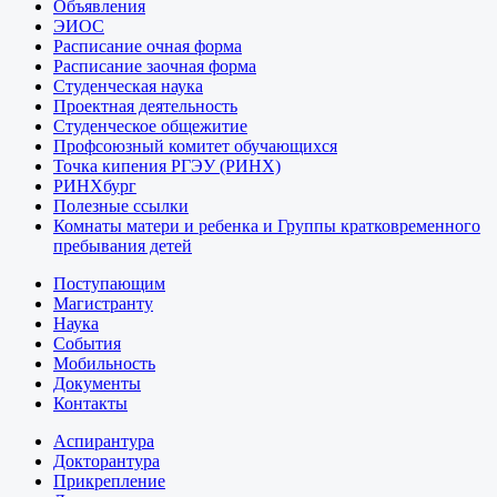
Объявления
ЭИОС
Расписание очная форма
Расписание заочная форма
Студенческая наука
Проектная деятельность
Студенческое общежитие
Профсоюзный комитет обучающихся
Точка кипения РГЭУ (РИНХ)
РИНХбург
Полезные ссылки
Комнаты матери и ребенка и Группы кратковременного
пребывания детей
Поступающим
Магистранту
Наука
События
Мобильность
Документы
Контакты
Аспирантура
Докторантура
Прикрепление