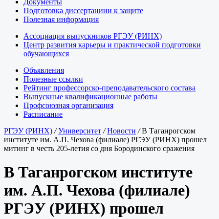
Документы
Подготовка диссертациии к защите
Полезная информация
Ассоциация выпускников РГЭУ (РИНХ)
Центр развития карьеры и практической подготовки
обучающихся
Объявления
Полезные ссылки
Рейтинг профессорско-преподавательского состава
Выпускные квалификационные работы
Профсоюзная организация
Расписание
РГЭУ (РИНХ)
/
Университет
/
Новости
/
В Таганрогском
институте им. А.П. Чехова (филиале) РГЭУ (РИНХ) прошел
митинг в честь 205-летия со дня Бородинского сражения
В Таганрогском институте
им. А.П. Чехова (филиале)
РГЭУ (РИНХ) прошел