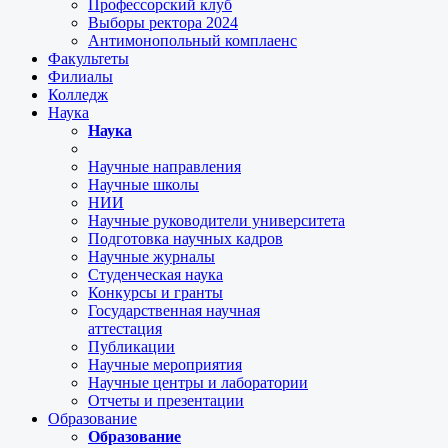
Профессорский клуб
Выборы ректора 2024
Антимонопольный комплаенс
Факультеты
Филиалы
Колледж
Наука
Наука
Научные направления
Научные школы
НИИ
Научные руководители университета
Подготовка научных кадров
Научные журналы
Студенческая наука
Конкурсы и гранты
Государственная научная
аттестация
Публикации
Научные мероприятия
Научные центры и лаборатории
Отчеты и презентации
Образование
Образование