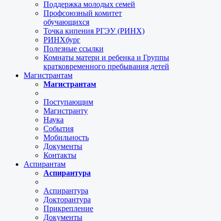
Поддержка молодых семей
Профсоюзный комитет
обучающихся
Точка кипения РГЭУ (РИНХ)
РИНХбург
Полезные ссылки
Комнаты матери и ребенка и Группы
кратковременного пребывания детей
Магистрантам
Магистрантам
Поступающим
Магистранту
Наука
События
Мобильность
Документы
Контакты
Аспирантам
Аспирантура
Аспирантура
Докторантура
Прикрепление
Документы