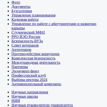
Фото
Документы
Бухгалтерия
Управление планирования
Кадровая работа
Управление по работе с абитуриентами и развитию
карьеры
Студенческий МФЦ
РРО ВЭО России
Безопасность ВУЗа
Совет ветеранов
Антитеррор
Противодействие коррупции
Комплексная безопасность
Международная деятельность
Партнеры
Эндаумент-фонд
Профессорский клуб
Выборы ректора 2024
Антимонопольный комплаенс
Научные направления
Научные школы
НИИ
Научные руководители университета