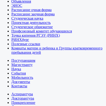
Объявления
ЭИОС
Расписание очная форма
Расписание заочная форма
Студенческая наука
Проектная деятельность
Студенческое общежитие
Профсоюзный комитет обучающихся
Точка кипения РГЭУ (РИНХ)
РИНХбург
Полезные ссылки
Комнаты матери и ребенка и Группы кратковременного
пребывания детей
Поступающим
Магистранту
Наука
События
Мобильность
Документы
Контакты
Аспирантура
Докторантура
Прикрепление