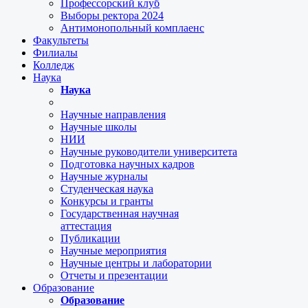
Профессорский клуб
Выборы ректора 2024
Антимонопольный комплаенс
Факультеты
Филиалы
Колледж
Наука
Наука
Научные направления
Научные школы
НИИ
Научные руководители университета
Подготовка научных кадров
Научные журналы
Студенческая наука
Конкурсы и гранты
Государственная научная
аттестация
Публикации
Научные мероприятия
Научные центры и лаборатории
Отчеты и презентации
Образование
Образование