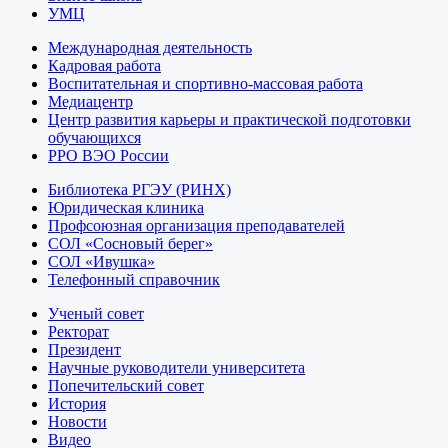
УМЦ
Международная деятельность
Кадровая работа
Воспитательная и спортивно-массовая работа
Медиацентр
Центр развития карьеры и практической подготовки
обучающихся
РРО ВЭО России
Библиотека РГЭУ (РИНХ)
Юридическая клиника
Профсоюзная организация преподавателей
СОЛ «Сосновый берег»
СОЛ «Ивушка»
Телефонный справочник
Ученый совет
Ректорат
Президент
Научные руководители университета
Попечительский совет
История
Новости
Видео