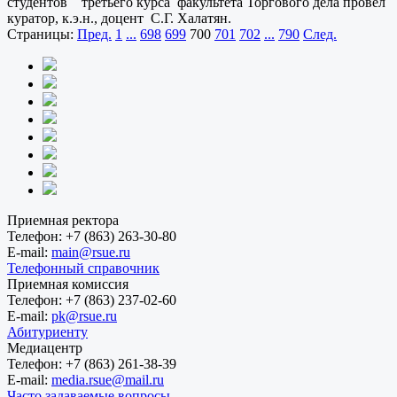
студентов третьего курса факультета Торгового дела провел
куратор, к.э.н., доцент С.Г. Халатян.
Страницы:
Пред.
1
...
698
699
700
701
702
...
790
След.
Приемная ректора
Телефон:
+7 (863) 263-30-80
E-mail:
main@rsue.ru
Телефонный справочник
Приемная комиссия
Телефон:
+7 (863) 237-02-60
E-mail:
pk@rsue.ru
Абитуриенту
Медиацентр
Телефон:
+7 (863) 261-38-39
E-mail:
media.rsue@mail.ru
Часто задаваемые вопросы