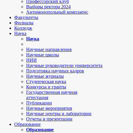
Профессорский клуб
Выборы ректора 2024
Антимонопольный комплаенс
Факультеты
Филиалы
Колледж
Наука
Наука
Научные направления
Научные школы
НИИ
Научные руководители университета
Подготовка научных кадров
Научные журналы
Студенческая наука
Конкурсы и гранты
Государственная научная
аттестация
Публикации
Научные мероприятия
Научные центры и лаборатории
Отчеты и презентации
Образование
Образование