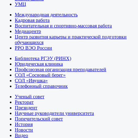
УМЦ
Международная деятельность
Кадровая работа
Воспитательная и спортивно-массовая работа
Медиацентр
Центр развития карьеры и практической подготовки
обучающихся
РРО ВЭО России
Библиотека РГЭУ (РИНХ)
Юридическая клиника
Профсоюзная организация преподавателей
СОЛ «Сосновый берег»
СОЛ «Ивушка»
Телефонный справочник
Ученый совет
Ректорат
Президент
Научные руководители университета
Попечительский совет
История
Новости
Видео