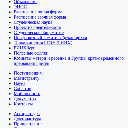
Объявления
ЭИОС
Расписание очная форма
Расписание заочная форма
Студенческая наука
Проектная деятельность
Студенческое общежитие
Профсоюзный комитет обучающихся
Точка кипения РГЭУ (РИНХ)
РИНХбург
Полезные ссылки
Комнаты матери и ребенка и Группы кратковременного
пребывания детей
Поступающим
Магистранту
Наука
События
Мобильность
Документы
Контакты
Аспирантура
Докторантура
Прикрепление