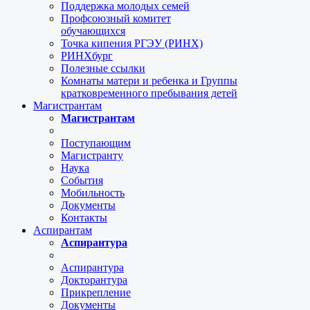
Поддержка молодых семей
Профсоюзный комитет
обучающихся
Точка кипения РГЭУ (РИНХ)
РИНХбург
Полезные ссылки
Комнаты матери и ребенка и Группы
кратковременного пребывания детей
Магистрантам
Магистрантам
Поступающим
Магистранту
Наука
События
Мобильность
Документы
Контакты
Аспирантам
Аспирантура
Аспирантура
Докторантура
Прикрепление
Документы