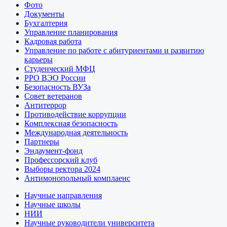
Фото
Документы
Бухгалтерия
Управление планирования
Кадровая работа
Управление по работе с абитуриентами и развитию
карьеры
Студенческий МФЦ
РРО ВЭО России
Безопасность ВУЗа
Совет ветеранов
Антитеррор
Противодействие коррупции
Комплексная безопасность
Международная деятельность
Партнеры
Эндаумент-фонд
Профессорский клуб
Выборы ректора 2024
Антимонопольный комплаенс
Научные направления
Научные школы
НИИ
Научные руководители университета