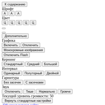
К содержанию
Шрифт
А
А
А
Цвет
Ц
Ц
Ц
Ц
Ц
Дополнительно
Графика
Включить
Отключить
Монохромные изображения
Отключить Flash
Кернинг
Стандартный
Средний
Большой
Интервал
Одинарный
Полуторный
Двойной
Гарнитура
Без засечек
С засечками
Звук
Отключить
Тише
Нормально
Громче
Текущий уровень громкости:
50
Вернуть стандартные настройки