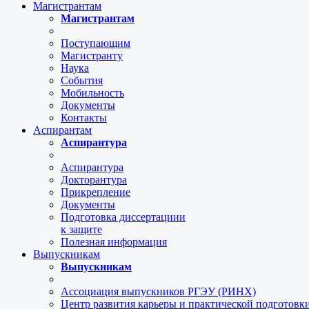
Магистрантам
Магистрантам
Поступающим
Магистранту
Наука
События
Мобильность
Документы
Контакты
Аспирантам
Аспирантура
Аспирантура
Докторантура
Прикрепление
Документы
Подготовка диссертациии
к защите
Полезная информация
Выпускникам
Выпускникам
Ассоциация выпускников РГЭУ (РИНХ)
Центр развития карьеры и практической подготов