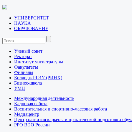
УНИВЕРСИТЕТ
НАУКА
ОБРАЗОВАНИЕ
Ученый совет
Ректорат
Институт магистратуры
Факультеты
Филиалы
Колледж РГЭУ (РИНХ)
Бизнес-школа
УМЦ
Международная деятельность
Кадровая работа
Воспитательная и спортивно-массовая работа
Медиацентр
Центр развития карьеры и практической подготовки обу
РРО ВЭО России