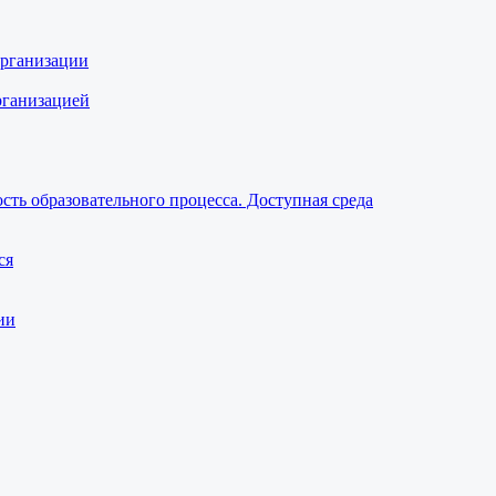
организации
рганизацией
ть образовательного процесса. Доступная среда
ся
ии