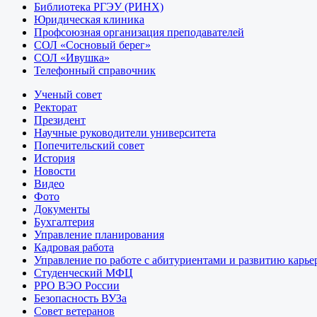
Библиотека РГЭУ (РИНХ)
Юридическая клиника
Профсоюзная организация преподавателей
СОЛ «Сосновый берег»
СОЛ «Ивушка»
Телефонный справочник
Ученый совет
Ректорат
Президент
Научные руководители университета
Попечительский совет
История
Новости
Видео
Фото
Документы
Бухгалтерия
Управление планирования
Кадровая работа
Управление по работе с абитуриентами и развитию карье
Студенческий МФЦ
РРО ВЭО России
Безопасность ВУЗа
Совет ветеранов