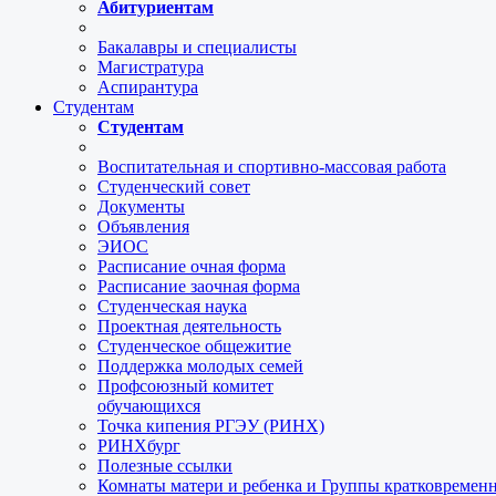
Абитуриентам
Бакалавры и специалисты
Магистратура
Аспирантура
Студентам
Студентам
Воспитательная и спортивно-массовая работа
Студенческий совет
Документы
Объявления
ЭИОС
Расписание очная форма
Расписание заочная форма
Студенческая наука
Проектная деятельность
Студенческое общежитие
Поддержка молодых семей
Профсоюзный комитет
обучающихся
Точка кипения РГЭУ (РИНХ)
РИНХбург
Полезные ссылки
Комнаты матери и ребенка и Группы кратковремен