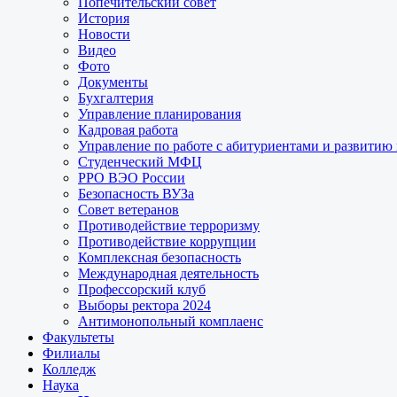
Попечительский совет
История
Новости
Видео
Фото
Документы
Бухгалтерия
Управление планирования
Кадровая работа
Управление по работе с абитуриентами и развитию
Студенческий МФЦ
РРО ВЭО России
Безопасность ВУЗа
Совет ветеранов
Противодействие терроризму
Противодействие коррупции
Комплексная безопасность
Международная деятельность
Профессорский клуб
Выборы ректора 2024
Антимонопольный комплаенс
Факультеты
Филиалы
Колледж
Наука