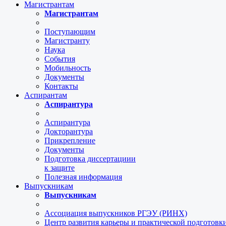
Магистрантам
Магистрантам
Поступающим
Магистранту
Наука
События
Мобильность
Документы
Контакты
Аспирантам
Аспирантура
Аспирантура
Докторантура
Прикрепление
Документы
Подготовка диссертациии
к защите
Полезная информация
Выпускникам
Выпускникам
Ассоциация выпускников РГЭУ (РИНХ)
Центр развития карьеры и практической подготов