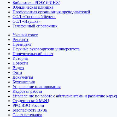
Библиотека РГЭУ (РИНХ)
Юридическая клиника
Профсоюзная организация преподавателей
СОЛ «Сосновый берег»
СОЛ «Ивушка»
Телефонный справочник
Ученый совет
Ректорат
Президент
Научные руководители университета
Попечительский совет
История
Новости
Видео
Фото
Документы
Бухгалтерия
Управление планирования
Кадровая работа
Управление по работе с абитуриентами и развитию карье
Студенческий МФЦ
РРО ВЭО России
Безопасность ВУЗа
Совет ветеранов