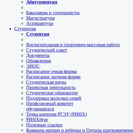
Абитуриентам
Бакалавры и специалисты
Магистратура
Аспирантура
Студентам
Студентам
Воспитательная и спортивно-массовая работа
Студенческий совет
Документы
Объявления
ЭИОС
Расписание очная форма
Расписание заочная форма
Студенческая наука
Проектная деятельность
Студенческое общежитие
Поддержка молодых семей
Профсоюзный комитет
обучающихся
Точка кипения РГЭУ (РИНХ)
РИНХбург
Полезные ссылки
Комнаты матери и ребенка и Группы кратковремен