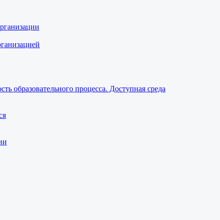
организации
рганизацией
ть образовательного процесса. Доступная среда
ся
ии