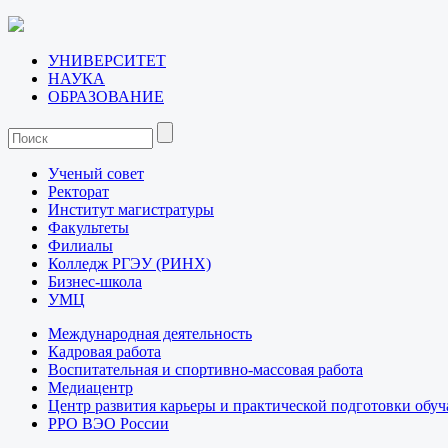
УНИВЕРСИТЕТ
НАУКА
ОБРАЗОВАНИЕ
Ученый совет
Ректорат
Институт магистратуры
Факультеты
Филиалы
Колледж РГЭУ (РИНХ)
Бизнес-школа
УМЦ
Международная деятельность
Кадровая работа
Воспитательная и спортивно-массовая работа
Медиацентр
Центр развития карьеры и практической подготовки обу
РРО ВЭО России