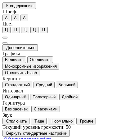
К содержанию
Шрифт
А
А
А
Цвет
Ц
Ц
Ц
Ц
Ц
Дополнительно
Графика
Включить
Отключить
Монохромные изображения
Отключить Flash
Кернинг
Стандартный
Средний
Большой
Интервал
Одинарный
Полуторный
Двойной
Гарнитура
Без засечек
С засечками
Звук
Отключить
Тише
Нормально
Громче
Текущий уровень громкости:
50
Вернуть стандартные настройки