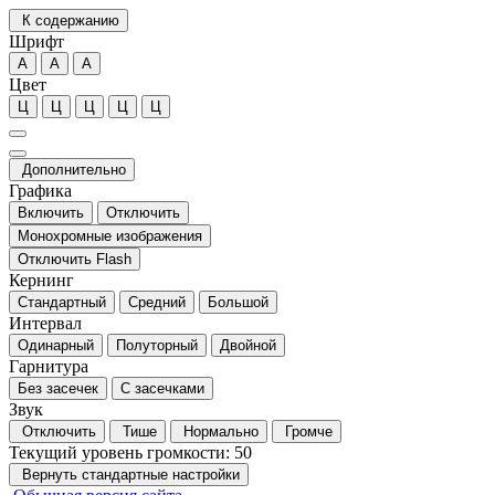
К содержанию
Шрифт
А
А
А
Цвет
Ц
Ц
Ц
Ц
Ц
Дополнительно
Графика
Включить
Отключить
Монохромные изображения
Отключить Flash
Кернинг
Стандартный
Средний
Большой
Интервал
Одинарный
Полуторный
Двойной
Гарнитура
Без засечек
С засечками
Звук
Отключить
Тише
Нормально
Громче
Текущий уровень громкости:
50
Вернуть стандартные настройки